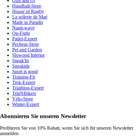
Golf and co
Handball-Store
House of Rugby
La sellerie de Maé
Made in Paradis
Nauti-wave
On-Fight
Padel-Expert
Pecheur-Store
Pet and Garden
Slowood Interior
Sneak'In
Sneakids
Sport is good
Training-Fit
Trek-Expert
Triathlon-Expert
TripNBikers
Vélo-Store
Winter-Expert
Abonnieren Sie unseren Newsletter
Profitieren Sie von 10% Rabatt, wenn Sie sich für unseren Newsletter
anmelden