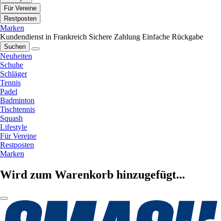
Für Vereine
Restposten
Marken
Kundendienst in Frankreich
Sichere Zahlung
Einfache Rückgabe
Suchen
Neuheiten
Schuhe
Schläger
Tennis
Padel
Badminton
Tischtennis
Squash
Lifestyle
Für Vereine
Restposten
Marken
Wird zum Warenkorb hinzugefügt...