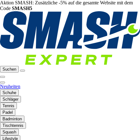
Aktion SMASH: Zusätzliche -5% auf die gesamte Website mit dem
Code
SMASH5
Suchen
Neuheiten
Schuhe
Schläger
Tennis
Padel
Badminton
Tischtennis
Squash
Lifestyle