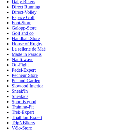
Daily Bikers
Direct Running
Direct-Volley
Espace Golf
Foot-Store
Galopp-Store
Golf and co
Handball-Store
House of Rugby
La sellerie de Maé
Made in Paradis
Nauti-wave
On-Fight
Padel-Expert
Pecheur-Store
Pet and Garden
Slowood Interior
Sneak'In
Sneakids
Sport is good
Training-Fit
Trek-Expert
Triathlon-Expert
TripNBikers
Vélo-Store