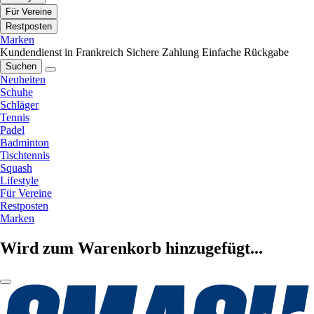
Für Vereine
Restposten
Marken
Kundendienst in Frankreich
Sichere Zahlung
Einfache Rückgabe
Suchen
Neuheiten
Schuhe
Schläger
Tennis
Padel
Badminton
Tischtennis
Squash
Lifestyle
Für Vereine
Restposten
Marken
Wird zum Warenkorb hinzugefügt...