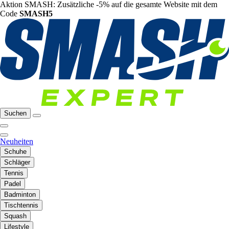
Aktion SMASH: Zusätzliche -5% auf die gesamte Website mit dem
Code
SMASH5
Suchen
Neuheiten
Schuhe
Schläger
Tennis
Padel
Badminton
Tischtennis
Squash
Lifestyle