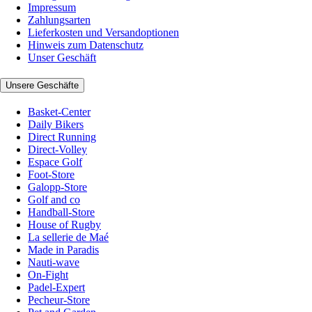
Impressum
Zahlungsarten
Lieferkosten und Versandoptionen
Hinweis zum Datenschutz
Unser Geschäft
Unsere Geschäfte
Basket-Center
Daily Bikers
Direct Running
Direct-Volley
Espace Golf
Foot-Store
Galopp-Store
Golf and co
Handball-Store
House of Rugby
La sellerie de Maé
Made in Paradis
Nauti-wave
On-Fight
Padel-Expert
Pecheur-Store