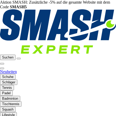
Aktion SMASH: Zusätzliche -5% auf die gesamte Website mit dem
Code
SMASH5
Suchen
Neuheiten
Schuhe
Schläger
Tennis
Padel
Badminton
Tischtennis
Squash
Lifestyle