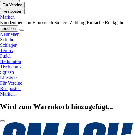
Für Vereine
Restposten
Marken
Kundendienst in Frankreich
Sichere Zahlung
Einfache Rückgabe
Suchen
Neuheiten
Schuhe
Schläger
Tennis
Padel
Badminton
Tischtennis
Squash
Lifestyle
Für Vereine
Restposten
Marken
Wird zum Warenkorb hinzugefügt...