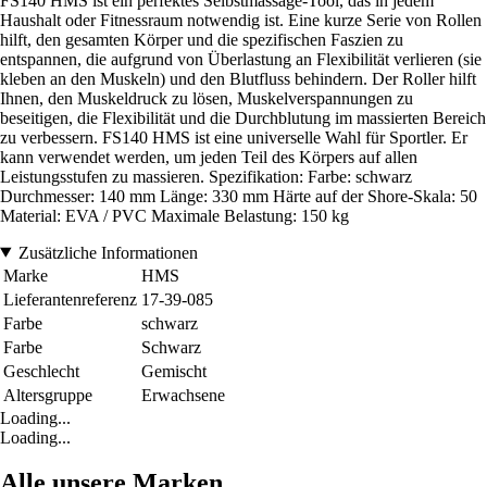
FS140 HMS ist ein perfektes Selbstmassage-Tool, das in jedem
Haushalt oder Fitnessraum notwendig ist. Eine kurze Serie von Rollen
hilft, den gesamten Körper und die spezifischen Faszien zu
entspannen, die aufgrund von Überlastung an Flexibilität verlieren (sie
kleben an den Muskeln) und den Blutfluss behindern. Der Roller hilft
Ihnen, den Muskeldruck zu lösen, Muskelverspannungen zu
beseitigen, die Flexibilität und die Durchblutung im massierten Bereich
zu verbessern. FS140 HMS ist eine universelle Wahl für Sportler. Er
kann verwendet werden, um jeden Teil des Körpers auf allen
Leistungsstufen zu massieren. Spezifikation: Farbe: schwarz
Durchmesser: 140 mm Länge: 330 mm Härte auf der Shore-Skala: 50
Material: EVA / PVC Maximale Belastung: 150 kg
Zusätzliche Informationen
Marke
HMS
Lieferantenreferenz
17-39-085
Farbe
schwarz
Farbe
Schwarz
Geschlecht
Gemischt
Altersgruppe
Erwachsene
Loading...
Loading...
Alle unsere Marken