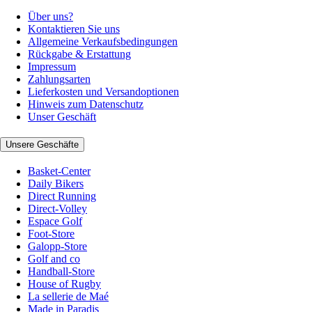
Über uns?
Kontaktieren Sie uns
Allgemeine Verkaufsbedingungen
Rückgabe & Erstattung
Impressum
Zahlungsarten
Lieferkosten und Versandoptionen
Hinweis zum Datenschutz
Unser Geschäft
Unsere Geschäfte
Basket-Center
Daily Bikers
Direct Running
Direct-Volley
Espace Golf
Foot-Store
Galopp-Store
Golf and co
Handball-Store
House of Rugby
La sellerie de Maé
Made in Paradis