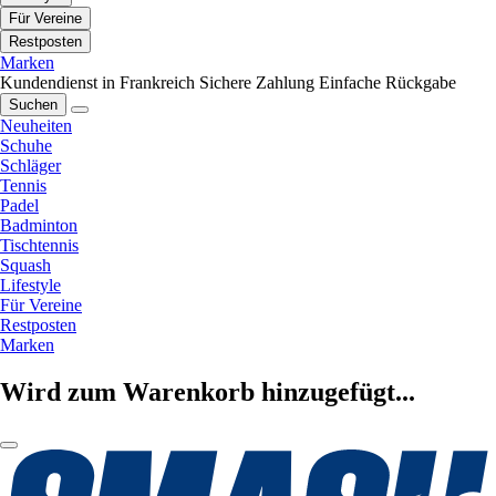
Für Vereine
Restposten
Marken
Kundendienst in Frankreich
Sichere Zahlung
Einfache Rückgabe
Suchen
Neuheiten
Schuhe
Schläger
Tennis
Padel
Badminton
Tischtennis
Squash
Lifestyle
Für Vereine
Restposten
Marken
Wird zum Warenkorb hinzugefügt...