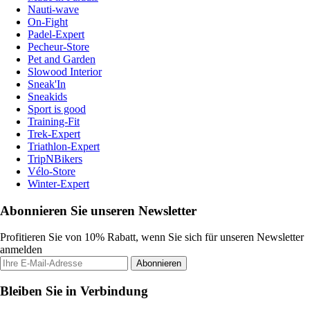
Nauti-wave
On-Fight
Padel-Expert
Pecheur-Store
Pet and Garden
Slowood Interior
Sneak'In
Sneakids
Sport is good
Training-Fit
Trek-Expert
Triathlon-Expert
TripNBikers
Vélo-Store
Winter-Expert
Abonnieren Sie unseren Newsletter
Profitieren Sie von 10% Rabatt, wenn Sie sich für unseren Newsletter
anmelden
Abonnieren
Bleiben Sie in Verbindung