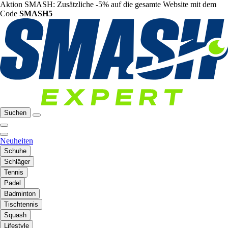
Aktion SMASH: Zusätzliche -5% auf die gesamte Website mit dem
Code
SMASH5
Suchen
Neuheiten
Schuhe
Schläger
Tennis
Padel
Badminton
Tischtennis
Squash
Lifestyle