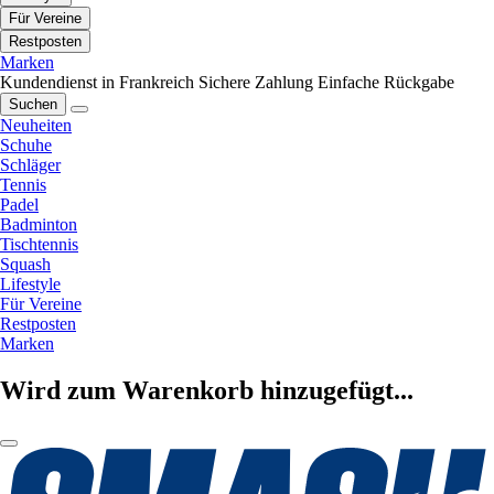
Für Vereine
Restposten
Marken
Kundendienst in Frankreich
Sichere Zahlung
Einfache Rückgabe
Suchen
Neuheiten
Schuhe
Schläger
Tennis
Padel
Badminton
Tischtennis
Squash
Lifestyle
Für Vereine
Restposten
Marken
Wird zum Warenkorb hinzugefügt...