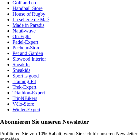
Golf and co
Handball-Store
House of Rugby
La sellerie de Maé
Made in Paradis
Nauti-wave
On-Fight
Padel-Expert
Pecheur-Store
Pet and Garden
Slowood Interior
Sneak'In
Sneakids
Sport is good
Training-Fit
Trek-Expert
Triathlon-Expert
TripNBikers
Vélo-Store
Winter-Expert
Abonnieren Sie unseren Newsletter
Profitieren Sie von 10% Rabatt, wenn Sie sich für unseren Newsletter
anmelden