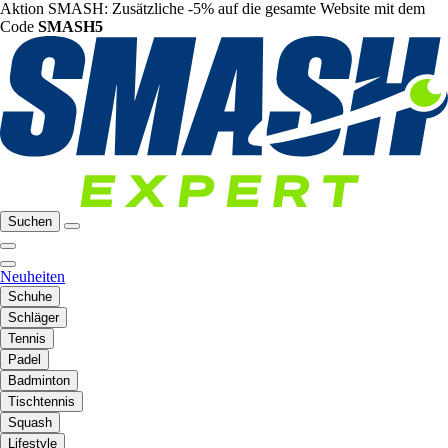
Aktion SMASH: Zusätzliche -5% auf die gesamte Website mit dem
Code
SMASH5
Suchen
Neuheiten
Schuhe
Schläger
Tennis
Padel
Badminton
Tischtennis
Squash
Lifestyle