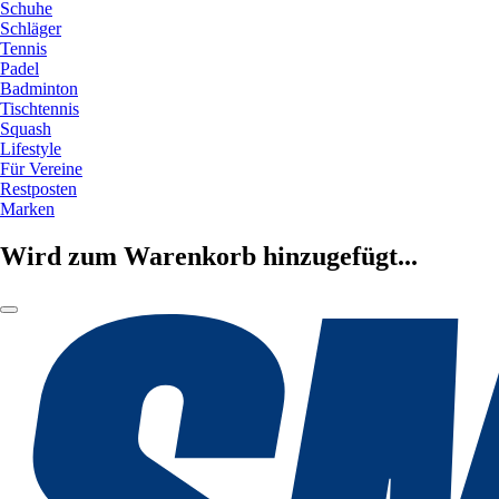
Schuhe
Schläger
Tennis
Padel
Badminton
Tischtennis
Squash
Lifestyle
Für Vereine
Restposten
Marken
Wird zum Warenkorb hinzugefügt...