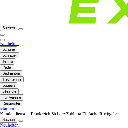
Suchen
Neuheiten
Schuhe
Schläger
Tennis
Padel
Badminton
Tischtennis
Squash
Lifestyle
Für Vereine
Restposten
Marken
Kundendienst in Frankreich
Sichere Zahlung
Einfache Rückgabe
Suchen
Neuheiten