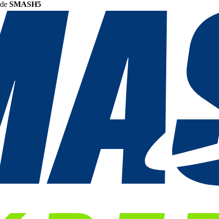
ode
SMASH5