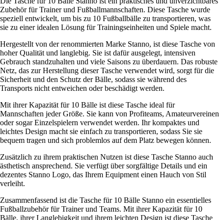
Die Tasche für 10 Bälle Stanno ist ein praktisches und unverzichtbares
Zubehör für Trainer und Fußballmannschaften. Diese Tasche wurde
speziell entwickelt, um bis zu 10 Fußballbälle zu transportieren, was
sie zu einer idealen Lösung für Trainingseinheiten und Spiele macht.
Hergestellt von der renommierten Marke Stanno, ist diese Tasche von
hoher Qualität und langlebig. Sie ist dafür ausgelegt, intensiven
Gebrauch standzuhalten und viele Saisons zu überdauern. Das robuste
Netz, das zur Herstellung dieser Tasche verwendet wird, sorgt für die
Sicherheit und den Schutz der Bälle, sodass sie während des
Transports nicht entweichen oder beschädigt werden.
Mit ihrer Kapazität für 10 Bälle ist diese Tasche ideal für
Mannschaften jeder Größe. Sie kann von Profiteams, Amateurvereinen
oder sogar Einzelspielern verwendet werden. Ihr kompaktes und
leichtes Design macht sie einfach zu transportieren, sodass Sie sie
bequem tragen und sich problemlos auf dem Platz bewegen können.
Zusätzlich zu ihrem praktischen Nutzen ist diese Tasche Stanno auch
ästhetisch ansprechend. Sie verfügt über sorgfältige Details und ein
dezentes Stanno Logo, das Ihrem Equipment einen Hauch von Stil
verleiht.
Zusammenfassend ist die Tasche für 10 Bälle Stanno ein essentielles
Fußballzubehör für Trainer und Teams. Mit ihrer Kapazität für 10
Bälle, ihrer Langlebigkeit und ihrem leichten Design ist diese Tasche