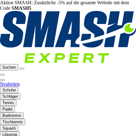
Aktion SMASH: Zusätzliche -5% auf die gesamte Website mit dem
Code
SMASH5
Suchen
Neuheiten
Schuhe
Schläger
Tennis
Padel
Badminton
Tischtennis
Squash
Lifestyle