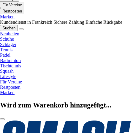
Für Vereine
Restposten
Marken
Kundendienst in Frankreich
Sichere Zahlung
Einfache Rückgabe
Suchen
Neuheiten
Schuhe
Schläger
Tennis
Padel
Badminton
Tischtennis
Squash
Lifestyle
Für Vereine
Restposten
Marken
Wird zum Warenkorb hinzugefügt...