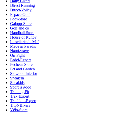
Daily Bikers
Direct Running
Direct-Volley
Espace Golf
Foot-Store
Galopp-Store
Golf and co
Handball-Store
House of Rugby
La sellerie de Maé
Made in Paradis
Nauti-wave
On-Fight
Padel-Expert
Pecheur-Store
Pet and Garden
Slowood Interior
Sneak'In
Sneakids
Sport is good
Training-Fit
Trek-Expert
Triathlon-Expert
TripNBikers
Vélo-Store