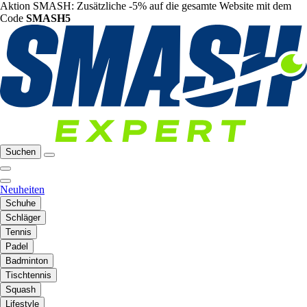
Aktion SMASH: Zusätzliche -5% auf die gesamte Website mit dem
Code
SMASH5
Suchen
Neuheiten
Schuhe
Schläger
Tennis
Padel
Badminton
Tischtennis
Squash
Lifestyle