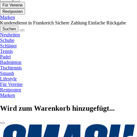
Für Vereine
Restposten
Marken
Kundendienst in Frankreich
Sichere Zahlung
Einfache Rückgabe
Suchen
Neuheiten
Schuhe
Schläger
Tennis
Padel
Badminton
Tischtennis
Squash
Lifestyle
Für Vereine
Restposten
Marken
Wird zum Warenkorb hinzugefügt...