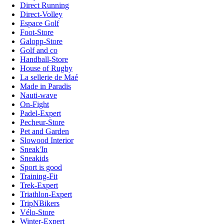
Direct Running
Direct-Volley
Espace Golf
Foot-Store
Galopp-Store
Golf and co
Handball-Store
House of Rugby
La sellerie de Maé
Made in Paradis
Nauti-wave
On-Fight
Padel-Expert
Pecheur-Store
Pet and Garden
Slowood Interior
Sneak'In
Sneakids
Sport is good
Training-Fit
Trek-Expert
Triathlon-Expert
TripNBikers
Vélo-Store
Winter-Expert