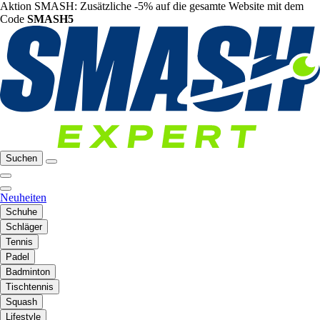
Aktion SMASH: Zusätzliche -5% auf die gesamte Website mit dem
Code
SMASH5
Suchen
Neuheiten
Schuhe
Schläger
Tennis
Padel
Badminton
Tischtennis
Squash
Lifestyle