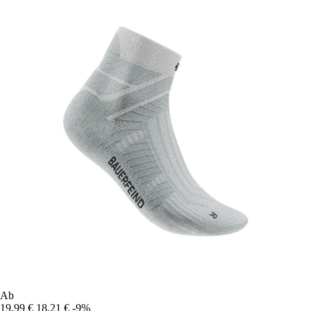
Ab
19,99 €
18,21 €
-9%