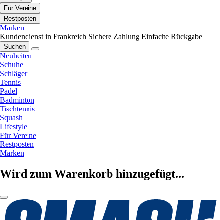
Für Vereine
Restposten
Marken
Kundendienst in Frankreich
Sichere Zahlung
Einfache Rückgabe
Suchen
Neuheiten
Schuhe
Schläger
Tennis
Padel
Badminton
Tischtennis
Squash
Lifestyle
Für Vereine
Restposten
Marken
Wird zum Warenkorb hinzugefügt...