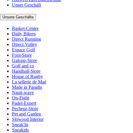
Unser Geschäft
Unsere Geschäfte
Basket-Center
Daily Bikers
Direct Running
Direct-Volley
Espace Golf
Foot-Store
Galopp-Store
Golf and co
Handball-Store
House of Rugby
La sellerie de Maé
Made in Paradis
Nauti-wave
On-Fight
Padel-Expert
Pecheur-Store
Pet and Garden
Slowood Interior
Sneak'In
Sneakids