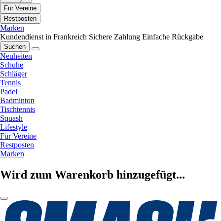
Für Vereine
Restposten
Marken
Kundendienst in Frankreich
Sichere Zahlung
Einfache Rückgabe
Suchen
Neuheiten
Schuhe
Schläger
Tennis
Padel
Badminton
Tischtennis
Squash
Lifestyle
Für Vereine
Restposten
Marken
Wird zum Warenkorb hinzugefügt...