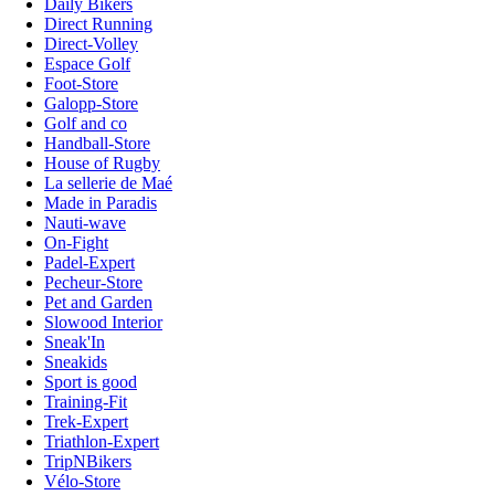
Daily Bikers
Direct Running
Direct-Volley
Espace Golf
Foot-Store
Galopp-Store
Golf and co
Handball-Store
House of Rugby
La sellerie de Maé
Made in Paradis
Nauti-wave
On-Fight
Padel-Expert
Pecheur-Store
Pet and Garden
Slowood Interior
Sneak'In
Sneakids
Sport is good
Training-Fit
Trek-Expert
Triathlon-Expert
TripNBikers
Vélo-Store