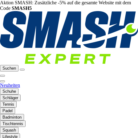
Aktion SMASH: Zusätzliche -5% auf die gesamte Website mit dem
Code
SMASH5
Suchen
Neuheiten
Schuhe
Schläger
Tennis
Padel
Badminton
Tischtennis
Squash
Lifestyle