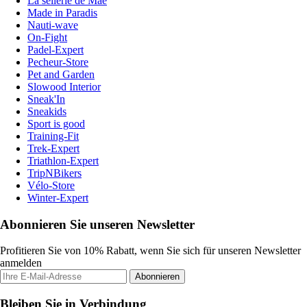
La sellerie de Maé
Made in Paradis
Nauti-wave
On-Fight
Padel-Expert
Pecheur-Store
Pet and Garden
Slowood Interior
Sneak'In
Sneakids
Sport is good
Training-Fit
Trek-Expert
Triathlon-Expert
TripNBikers
Vélo-Store
Winter-Expert
Abonnieren Sie unseren Newsletter
Profitieren Sie von 10% Rabatt, wenn Sie sich für unseren Newsletter
anmelden
Abonnieren
Bleiben Sie in Verbindung