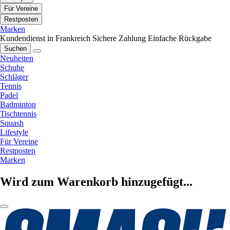
Für Vereine
Restposten
Marken
Kundendienst in Frankreich
Sichere Zahlung
Einfache Rückgabe
Suchen
Neuheiten
Schuhe
Schläger
Tennis
Padel
Badminton
Tischtennis
Squash
Lifestyle
Für Vereine
Restposten
Marken
Wird zum Warenkorb hinzugefügt...