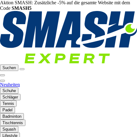
Aktion SMASH: Zusätzliche -5% auf die gesamte Website mit dem
Code
SMASH5
Suchen
Neuheiten
Schuhe
Schläger
Tennis
Padel
Badminton
Tischtennis
Squash
Lifestyle