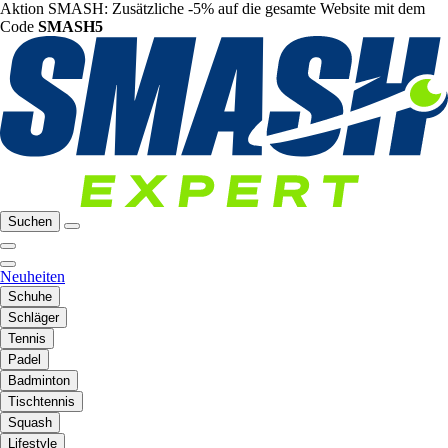
Aktion SMASH: Zusätzliche -5% auf die gesamte Website mit dem
Code
SMASH5
Suchen
Neuheiten
Schuhe
Schläger
Tennis
Padel
Badminton
Tischtennis
Squash
Lifestyle