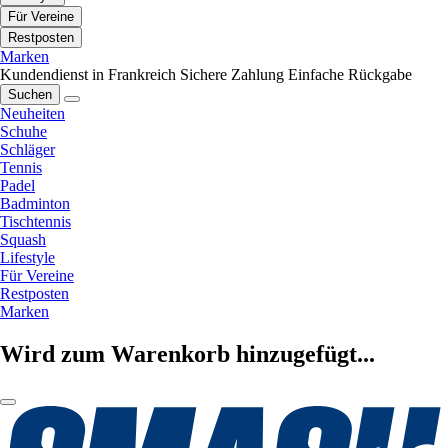
Für Vereine
Restposten
Marken
Kundendienst in Frankreich
Sichere Zahlung
Einfache Rückgabe
Suchen
Neuheiten
Schuhe
Schläger
Tennis
Padel
Badminton
Tischtennis
Squash
Lifestyle
Für Vereine
Restposten
Marken
Wird zum Warenkorb hinzugefügt...