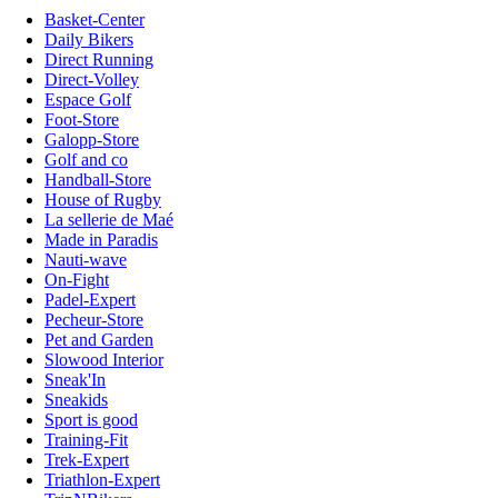
Basket-Center
Daily Bikers
Direct Running
Direct-Volley
Espace Golf
Foot-Store
Galopp-Store
Golf and co
Handball-Store
House of Rugby
La sellerie de Maé
Made in Paradis
Nauti-wave
On-Fight
Padel-Expert
Pecheur-Store
Pet and Garden
Slowood Interior
Sneak'In
Sneakids
Sport is good
Training-Fit
Trek-Expert
Triathlon-Expert