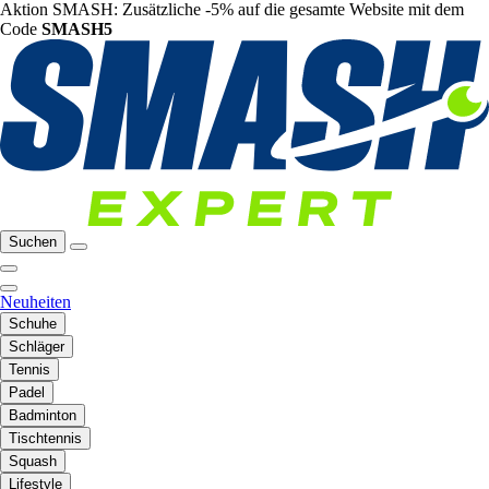
Aktion SMASH: Zusätzliche -5% auf die gesamte Website mit dem
Code
SMASH5
Suchen
Neuheiten
Schuhe
Schläger
Tennis
Padel
Badminton
Tischtennis
Squash
Lifestyle