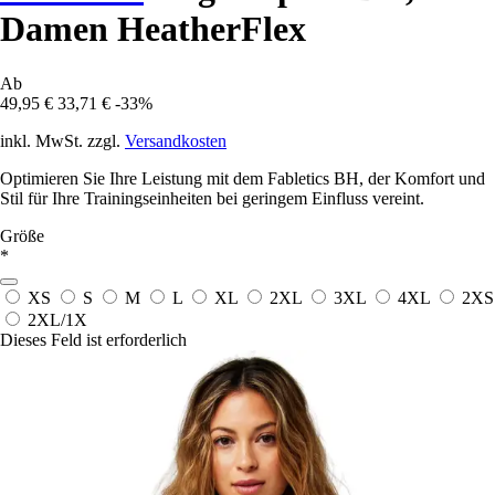
Damen HeatherFlex
Ab
49,95 €
33,71 €
-33%
inkl. MwSt. zzgl.
Versandkosten
Optimieren Sie Ihre Leistung mit dem Fabletics BH, der Komfort und
Stil für Ihre Trainingseinheiten bei geringem Einfluss vereint.
Größe
*
XS
S
M
L
XL
2XL
3XL
4XL
2XS
2XL/1X
Dieses Feld ist erforderlich