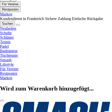
Für Vereine
Restposten
Marken
Kundendienst in Frankreich
Sichere Zahlung
Einfache Rückgabe
Suchen
Neuheiten
Schuhe
Schläger
Tennis
Padel
Badminton
Tischtennis
Squash
Lifestyle
Für Vereine
Restposten
Marken
Wird zum Warenkorb hinzugefügt...