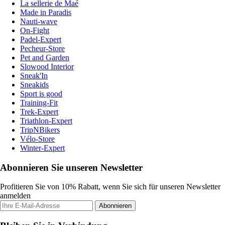
La sellerie de Maé
Made in Paradis
Nauti-wave
On-Fight
Padel-Expert
Pecheur-Store
Pet and Garden
Slowood Interior
Sneak'In
Sneakids
Sport is good
Training-Fit
Trek-Expert
Triathlon-Expert
TripNBikers
Vélo-Store
Winter-Expert
Abonnieren Sie unseren Newsletter
Profitieren Sie von 10% Rabatt, wenn Sie sich für unseren Newsletter
anmelden
Abonnieren