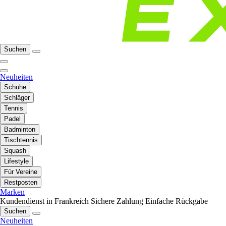
Suchen
Neuheiten
Schuhe
Schläger
Tennis
Padel
Badminton
Tischtennis
Squash
Lifestyle
Für Vereine
Restposten
Marken
Kundendienst in Frankreich
Sichere Zahlung
Einfache Rückgabe
Suchen
Neuheiten