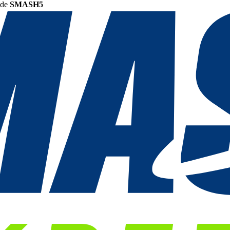
ode
SMASH5