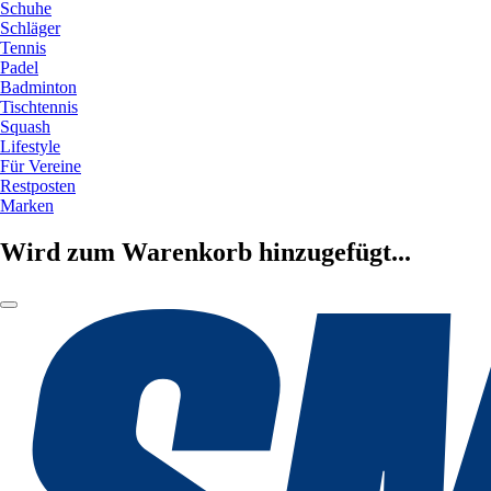
Schuhe
Schläger
Tennis
Padel
Badminton
Tischtennis
Squash
Lifestyle
Für Vereine
Restposten
Marken
Wird zum Warenkorb hinzugefügt...