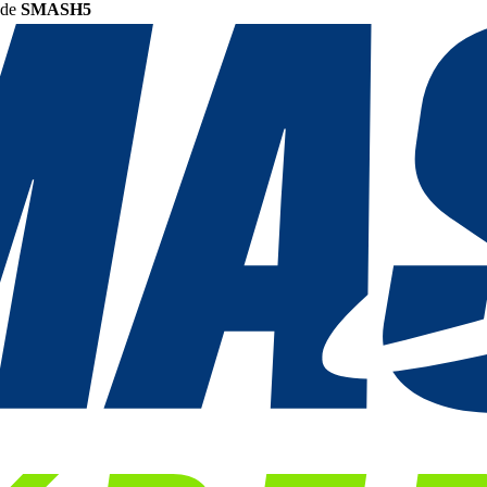
ode
SMASH5