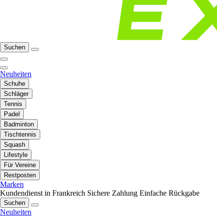
Suchen
Neuheiten
Schuhe
Schläger
Tennis
Padel
Badminton
Tischtennis
Squash
Lifestyle
Für Vereine
Restposten
Marken
Kundendienst in Frankreich
Sichere Zahlung
Einfache Rückgabe
Suchen
Neuheiten