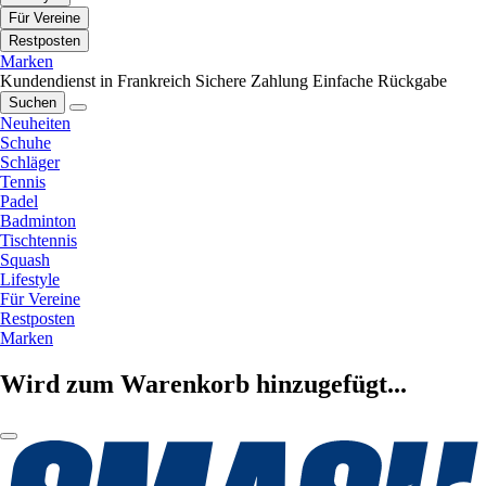
Für Vereine
Restposten
Marken
Kundendienst in Frankreich
Sichere Zahlung
Einfache Rückgabe
Suchen
Neuheiten
Schuhe
Schläger
Tennis
Padel
Badminton
Tischtennis
Squash
Lifestyle
Für Vereine
Restposten
Marken
Wird zum Warenkorb hinzugefügt...