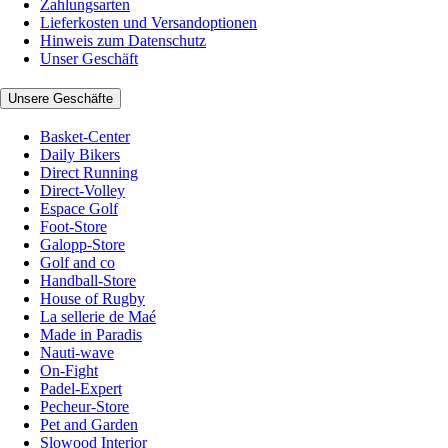
Zahlungsarten
Lieferkosten und Versandoptionen
Hinweis zum Datenschutz
Unser Geschäft
Unsere Geschäfte
Basket-Center
Daily Bikers
Direct Running
Direct-Volley
Espace Golf
Foot-Store
Galopp-Store
Golf and co
Handball-Store
House of Rugby
La sellerie de Maé
Made in Paradis
Nauti-wave
On-Fight
Padel-Expert
Pecheur-Store
Pet and Garden
Slowood Interior