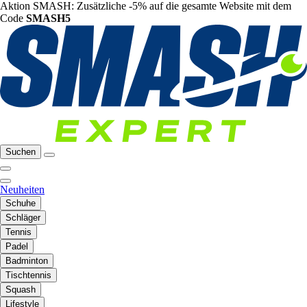
Aktion SMASH: Zusätzliche -5% auf die gesamte Website mit dem
Code
SMASH5
Suchen
Neuheiten
Schuhe
Schläger
Tennis
Padel
Badminton
Tischtennis
Squash
Lifestyle