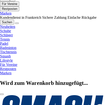
Für Vereine
Restposten
Marken
Kundendienst in Frankreich
Sichere Zahlung
Einfache Rückgabe
Suchen
Neuheiten
Schuhe
Schläger
Tennis
Padel
Badminton
Tischtennis
Squash
Lifestyle
Für Vereine
Restposten
Marken
Wird zum Warenkorb hinzugefügt...