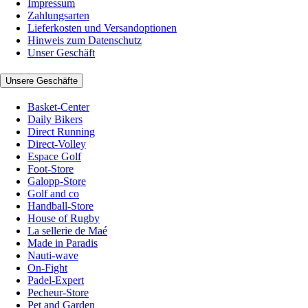
Impressum
Zahlungsarten
Lieferkosten und Versandoptionen
Hinweis zum Datenschutz
Unser Geschäft
Unsere Geschäfte
Basket-Center
Daily Bikers
Direct Running
Direct-Volley
Espace Golf
Foot-Store
Galopp-Store
Golf and co
Handball-Store
House of Rugby
La sellerie de Maé
Made in Paradis
Nauti-wave
On-Fight
Padel-Expert
Pecheur-Store
Pet and Garden