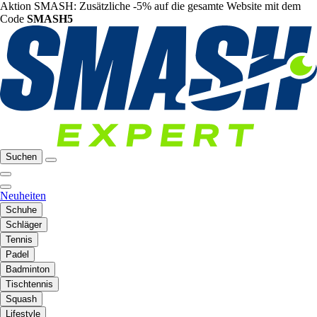
Aktion SMASH: Zusätzliche -5% auf die gesamte Website mit dem
Code
SMASH5
Suchen
Neuheiten
Schuhe
Schläger
Tennis
Padel
Badminton
Tischtennis
Squash
Lifestyle