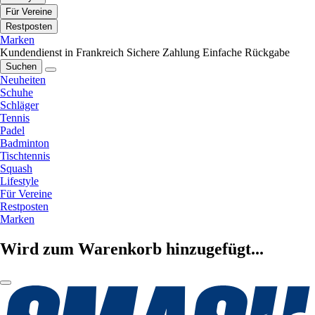
Für Vereine
Restposten
Marken
Kundendienst in Frankreich
Sichere Zahlung
Einfache Rückgabe
Suchen
Neuheiten
Schuhe
Schläger
Tennis
Padel
Badminton
Tischtennis
Squash
Lifestyle
Für Vereine
Restposten
Marken
Wird zum Warenkorb hinzugefügt...