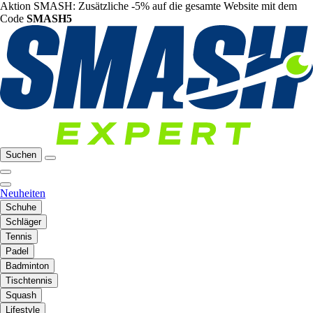
Aktion SMASH: Zusätzliche -5% auf die gesamte Website mit dem
Code
SMASH5
Suchen
Neuheiten
Schuhe
Schläger
Tennis
Padel
Badminton
Tischtennis
Squash
Lifestyle