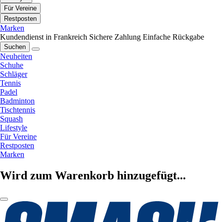
Für Vereine
Restposten
Marken
Kundendienst in Frankreich
Sichere Zahlung
Einfache Rückgabe
Suchen
Neuheiten
Schuhe
Schläger
Tennis
Padel
Badminton
Tischtennis
Squash
Lifestyle
Für Vereine
Restposten
Marken
Wird zum Warenkorb hinzugefügt...