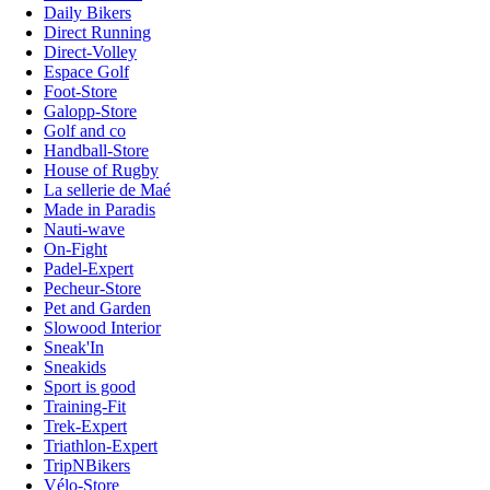
Daily Bikers
Direct Running
Direct-Volley
Espace Golf
Foot-Store
Galopp-Store
Golf and co
Handball-Store
House of Rugby
La sellerie de Maé
Made in Paradis
Nauti-wave
On-Fight
Padel-Expert
Pecheur-Store
Pet and Garden
Slowood Interior
Sneak'In
Sneakids
Sport is good
Training-Fit
Trek-Expert
Triathlon-Expert
TripNBikers
Vélo-Store