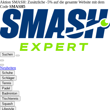
Aktion SMASH: Zusätzliche -5% auf die gesamte Website mit dem
Code
SMASH5
Suchen
Neuheiten
Schuhe
Schläger
Tennis
Padel
Badminton
Tischtennis
Squash
Lifestyle