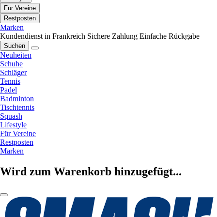
Für Vereine
Restposten
Marken
Kundendienst in Frankreich
Sichere Zahlung
Einfache Rückgabe
Suchen
Neuheiten
Schuhe
Schläger
Tennis
Padel
Badminton
Tischtennis
Squash
Lifestyle
Für Vereine
Restposten
Marken
Wird zum Warenkorb hinzugefügt...