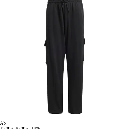
Ab
35,00 €
30,00 €
-14%