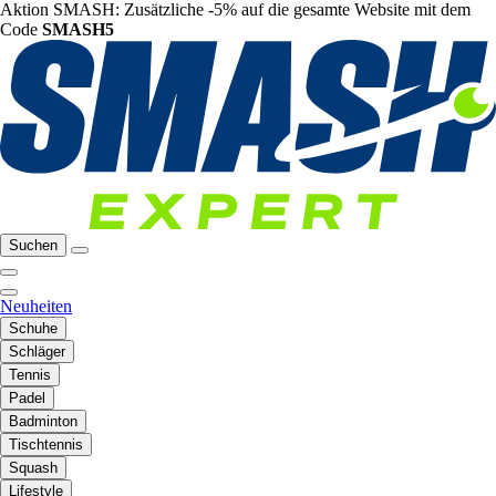
Aktion SMASH: Zusätzliche -5% auf die gesamte Website mit dem
Code
SMASH5
Suchen
Neuheiten
Schuhe
Schläger
Tennis
Padel
Badminton
Tischtennis
Squash
Lifestyle