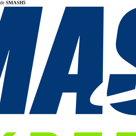
ode
SMASH5