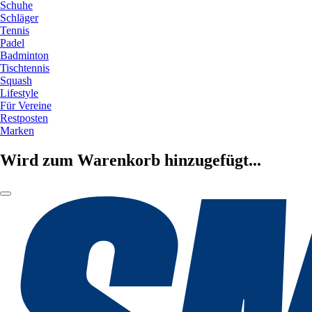
Schuhe
Schläger
Tennis
Padel
Badminton
Tischtennis
Squash
Lifestyle
Für Vereine
Restposten
Marken
Wird zum Warenkorb hinzugefügt...