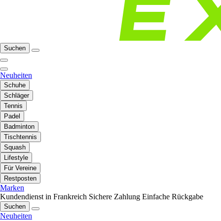
Suchen
Neuheiten
Schuhe
Schläger
Tennis
Padel
Badminton
Tischtennis
Squash
Lifestyle
Für Vereine
Restposten
Marken
Kundendienst in Frankreich
Sichere Zahlung
Einfache Rückgabe
Suchen
Neuheiten