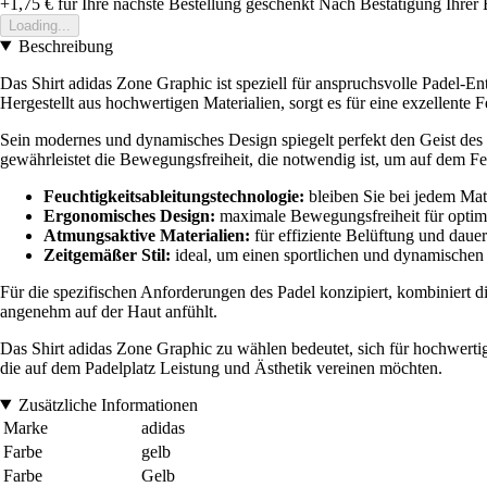
+1,75 €
für Ihre nächste Bestellung geschenkt
Nach Bestätigung Ihrer 
Loading...
Beschreibung
Das Shirt adidas Zone Graphic ist speziell für anspruchsvolle Padel-En
Hergestellt aus hochwertigen Materialien, sorgt es für eine exzellente
Sein modernes und dynamisches Design spiegelt perfekt den Geist des P
gewährleistet die Bewegungsfreiheit, die notwendig ist, um auf dem Fe
Feuchtigkeitsableitungstechnologie:
bleiben Sie bei jedem Mat
Ergonomisches Design:
maximale Bewegungsfreiheit für optima
Atmungsaktive Materialien:
für effiziente Belüftung und daue
Zeitgemäßer Stil:
ideal, um einen sportlichen und dynamischen 
Für die spezifischen Anforderungen des Padel konzipiert, kombiniert die
angenehm auf der Haut anfühlt.
Das Shirt adidas Zone Graphic zu wählen bedeutet, sich für hochwertige
die auf dem Padelplatz Leistung und Ästhetik vereinen möchten.
Zusätzliche Informationen
Marke
adidas
Farbe
gelb
Farbe
Gelb