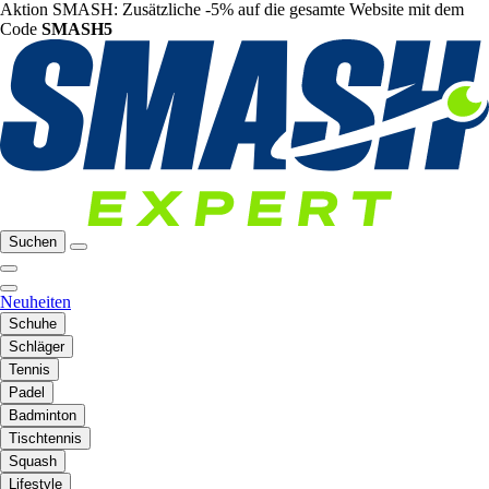
Aktion SMASH: Zusätzliche -5% auf die gesamte Website mit dem
Code
SMASH5
Suchen
Neuheiten
Schuhe
Schläger
Tennis
Padel
Badminton
Tischtennis
Squash
Lifestyle