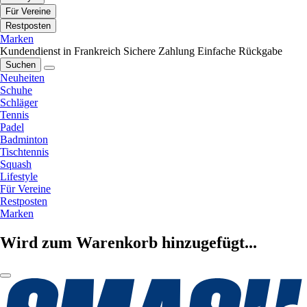
Für Vereine
Restposten
Marken
Kundendienst in Frankreich
Sichere Zahlung
Einfache Rückgabe
Suchen
Neuheiten
Schuhe
Schläger
Tennis
Padel
Badminton
Tischtennis
Squash
Lifestyle
Für Vereine
Restposten
Marken
Wird zum Warenkorb hinzugefügt...