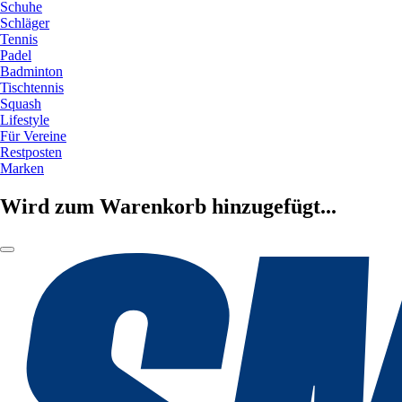
Schuhe
Schläger
Tennis
Padel
Badminton
Tischtennis
Squash
Lifestyle
Für Vereine
Restposten
Marken
Wird zum Warenkorb hinzugefügt...