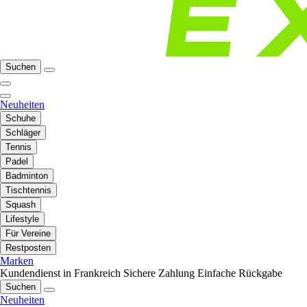
Suchen
Neuheiten
Schuhe
Schläger
Tennis
Padel
Badminton
Tischtennis
Squash
Lifestyle
Für Vereine
Restposten
Marken
Kundendienst in Frankreich
Sichere Zahlung
Einfache Rückgabe
Suchen
Neuheiten