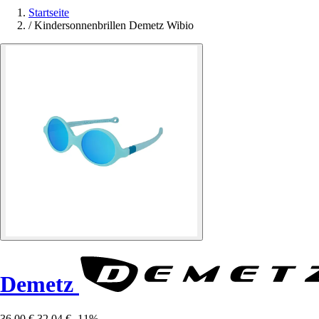
Startseite
/
Kindersonnenbrillen Demetz Wibio
Demetz
36,00 €
32,04 €
-11%