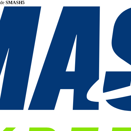
ode
SMASH5