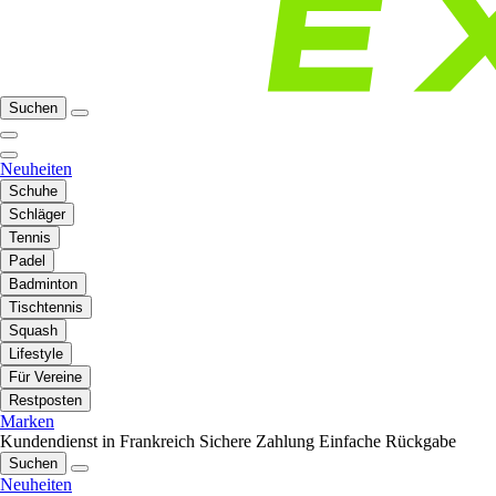
Suchen
Neuheiten
Schuhe
Schläger
Tennis
Padel
Badminton
Tischtennis
Squash
Lifestyle
Für Vereine
Restposten
Marken
Kundendienst in Frankreich
Sichere Zahlung
Einfache Rückgabe
Suchen
Neuheiten