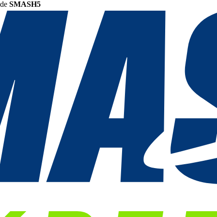
ode
SMASH5