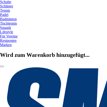
Schuhe
Schläger
Tennis
Padel
Badminton
Tischtennis
Squash
Lifestyle
Für Vereine
Restposten
Marken
Wird zum Warenkorb hinzugefügt...