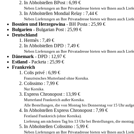
In Abholstellen BPost :
6,99 €
Neben Lieferungen an Ihre Privatadresse bieten wir Ihnen auch Lief
In Abholstellen Mondial Relay :
7,44 €
Neben Lieferungen an Ihre Privatadresse bieten wir Ihnen auch Lie
Bosnien und Herzegowina
- BH Posta :
25,99 €
Bulgarien
- Bulgarian Post :
25,99 €
Deutschland
Hermès :
7,49 €
In Abholstellen DPD :
7,49 €
Neben Lieferungen an Ihre Privatadresse bieten wir Ihnen auch Lie
Dänemark
- DPD :
12,97 €
Estland
- Packeta :
25,99 €
Frankreich
Colis privé :
6,99 €
Französisches Mutterland ohne Korsika.
Colissimo :
7,99 €
Nur Korsika.
Express Chronopost :
13,99 €
Mutterland Frankreich außer Korsika.
Alle Bestellungen, die von Montag bis Donnerstag vor 15 Uhr aufge
In Abholstellen Express Chronopost :
7,99 €
Festland Frankreich (ohne Korsika).
Lieferung am nächsten Tag bis 13 Uhr bei Bestellungen, die montag
In Abholstellen Colissimo :
5,99 €
Neben Lieferungen an Ihre Privatadresse bieten wir Ihnen auch Lie