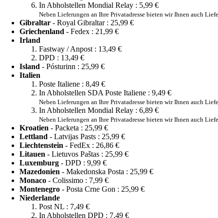
In Abholstellen Mondial Relay :
5,99 €
Neben Lieferungen an Ihre Privatadresse bieten wir Ihnen auch Lie
Gibraltar
- Royal Gibraltar :
25,99 €
Griechenland
- Fedex :
21,99 €
Irland
Fastway / Anpost :
13,49 €
DPD :
13,49 €
Island
- Pósturinn :
25,99 €
Italien
Poste Italiene :
8,49 €
In Abholstellen SDA Poste Italiene :
9,49 €
Neben Lieferungen an Ihre Privatadresse bieten wir Ihnen auch Lief
In Abholstellen Mondial Relay :
6,89 €
Neben Lieferungen an Ihre Privatadresse bieten wir Ihnen auch Lie
Kroatien
- Packeta :
25,99 €
Lettland
- Latvijas Pasts :
25,99 €
Liechtenstein
- FedEx :
26,86 €
Litauen
- Lietuvos Paštas :
25,99 €
Luxemburg
- DPD :
9,99 €
Mazedonien
- Makedonska Posta :
25,99 €
Monaco
- Colissimo :
7,99 €
Montenegro
- Posta Crne Gon :
25,99 €
Niederlande
Post NL :
7,49 €
In Abholstellen DPD :
7,49 €