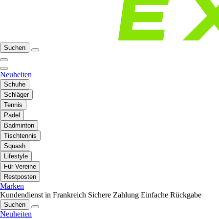
Suchen
Neuheiten
Schuhe
Schläger
Tennis
Padel
Badminton
Tischtennis
Squash
Lifestyle
Für Vereine
Restposten
Marken
Kundendienst in Frankreich
Sichere Zahlung
Einfache Rückgabe
Suchen
Neuheiten