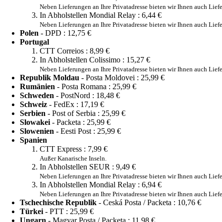
Neben Lieferungen an Ihre Privatadresse bieten wir Ihnen auch Lie
In Abholstellen Mondial Relay :
6,44 €
Neben Lieferungen an Ihre Privatadresse bieten wir Ihnen auch Lie
Polen
- DPD :
12,75 €
Portugal
CTT Correios :
8,99 €
In Abholstellen Colissimo :
15,27 €
Neben Lieferungen an Ihre Privatadresse bieten wir Ihnen auch Lie
Republik Moldau
- Posta Moldovei :
25,99 €
Rumänien
- Posta Romana :
25,99 €
Schweden
- PostNord :
18,48 €
Schweiz
- FedEx :
17,19 €
Serbien
- Post of Serbia :
25,99 €
Slowakei
- Packeta :
25,99 €
Slowenien
- Eesti Post :
25,99 €
Spanien
CTT Express :
7,99 €
Außer Kanarische Inseln.
In Abholstellen SEUR :
9,49 €
Neben Lieferungen an Ihre Privatadresse bieten wir Ihnen auch Lie
In Abholstellen Mondial Relay :
6,94 €
Neben Lieferungen an Ihre Privatadresse bieten wir Ihnen auch Lie
Tschechische Republik
- Ceská Posta / Packeta :
10,76 €
Türkei
- PTT :
25,99 €
Ungarn
- Magyar Posta / Packeta :
11,98 €