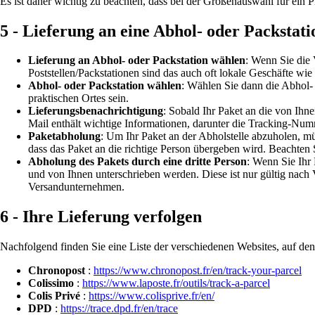
Es ist daher wichtig zu beachten, dass bei der Größenauswahl für ein P
5 - Lieferung an eine Abhol- oder Packstati
Lieferung an Abhol- oder Packstation wählen
: Wenn Sie die 
Poststellen/Packstationen sind das auch oft lokale Geschäfte wie 
Abhol- oder Packstation wählen
: Wählen Sie dann die Abhol- 
praktischen Ortes sein.
Lieferungsbenachrichtigung
: Sobald Ihr Paket an die von Ihn
Mail enthält wichtige Informationen, darunter die Tracking-Num
Paketabholung
: Um Ihr Paket an der Abholstelle abzuholen, mü
dass das Paket an die richtige Person übergeben wird. Beachte
Abholung des Pakets durch eine dritte Person
: Wenn Sie Ihr 
und von Ihnen unterschrieben werden. Diese ist nur gültig nach
Versandunternehmen.
6 - Ihre Lieferung verfolgen
Nachfolgend finden Sie eine Liste der verschiedenen Websites, auf den
Chronopost
:
https://www.chronopost.fr/en/track-your-parcel
Colissimo
:
https://www.laposte.fr/outils/track-a-parcel
Colis Privé
:
https://www.colisprive.fr/en/
DPD
:
https://trace.dpd.fr/en/trace