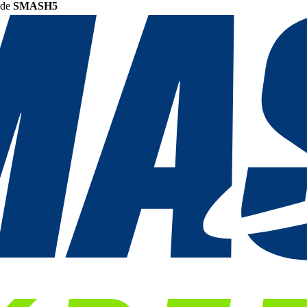
ode
SMASH5