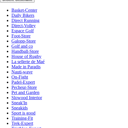
Basket-Center
Daily Bikers
Direct Running
Direct-Volley
Espace Golf
Foot-Store
Galopp-Store
Golf and co
Handball-Store
House of Rugby
La sellerie de Maé
Made in Paradis
Nauti-wave
On-Fight
Padel-Expert
Pecheur-Store
Pet and Garden
Slowood Interior
Sneak'In
Sneakids
Sport is good
Training-Fit
Trek-Expert