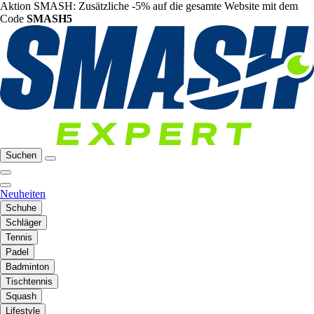
Aktion SMASH: Zusätzliche -5% auf die gesamte Website mit dem
Code
SMASH5
Suchen
Neuheiten
Schuhe
Schläger
Tennis
Padel
Badminton
Tischtennis
Squash
Lifestyle