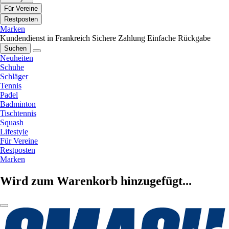
Für Vereine
Restposten
Marken
Kundendienst in Frankreich
Sichere Zahlung
Einfache Rückgabe
Suchen
Neuheiten
Schuhe
Schläger
Tennis
Padel
Badminton
Tischtennis
Squash
Lifestyle
Für Vereine
Restposten
Marken
Wird zum Warenkorb hinzugefügt...