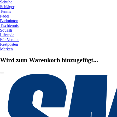
Schuhe
Schläger
Tennis
Padel
Badminton
Tischtennis
Squash
Lifestyle
Für Vereine
Restposten
Marken
Wird zum Warenkorb hinzugefügt...