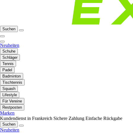
Suchen
Neuheiten
Schuhe
Schläger
Tennis
Padel
Badminton
Tischtennis
Squash
Lifestyle
Für Vereine
Restposten
Marken
Kundendienst in Frankreich
Sichere Zahlung
Einfache Rückgabe
Suchen
Neuheiten