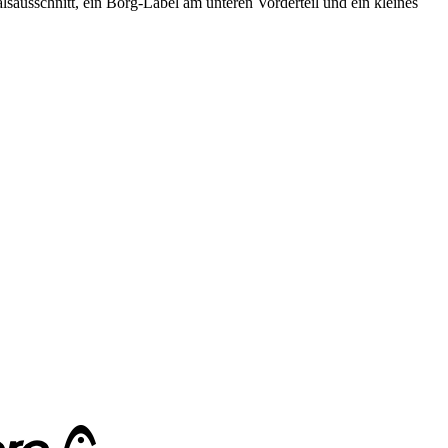
sausschnitt, ein Borg-Label am unteren Vorderteil und ein kleines