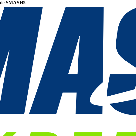
ode
SMASH5