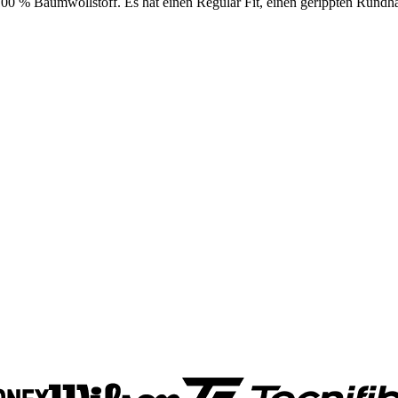
00 % Baumwollstoff. Es hat einen Regular Fit, einen gerippten Rundhal