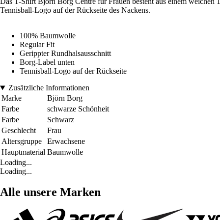
Das T-Shirt Björn Borg Centre für Frauen besteht aus einem weichen 1
Tennisball-Logo auf der Rückseite des Nackens.
100% Baumwolle
Regular Fit
Gerippter Rundhalsausschnitt
Borg-Label unten
Tennisball-Logo auf der Rückseite
Zusätzliche Informationen
Marke
Björn Borg
Farbe
schwarze Schönheit
Farbe
Schwarz
Geschlecht
Frau
Altersgruppe
Erwachsene
Hauptmaterial
Baumwolle
Loading...
Loading...
Alle unsere Marken