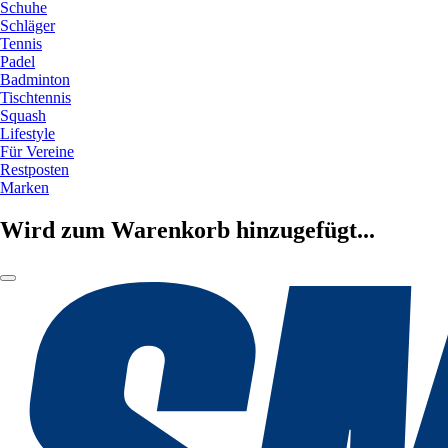
Schuhe
Schläger
Tennis
Padel
Badminton
Tischtennis
Squash
Lifestyle
Für Vereine
Restposten
Marken
Wird zum Warenkorb hinzugefügt...