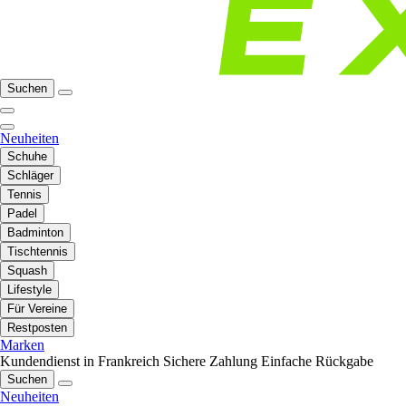
Suchen
Neuheiten
Schuhe
Schläger
Tennis
Padel
Badminton
Tischtennis
Squash
Lifestyle
Für Vereine
Restposten
Marken
Kundendienst in Frankreich
Sichere Zahlung
Einfache Rückgabe
Suchen
Neuheiten