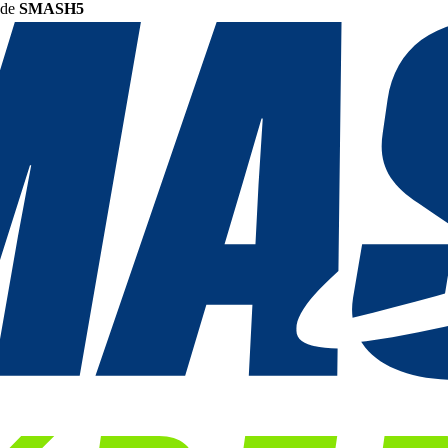
ode
SMASH5