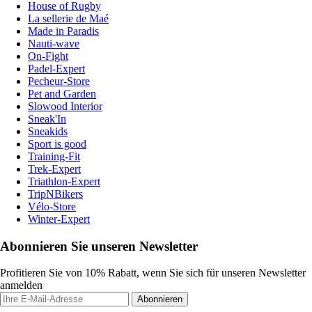
House of Rugby
La sellerie de Maé
Made in Paradis
Nauti-wave
On-Fight
Padel-Expert
Pecheur-Store
Pet and Garden
Slowood Interior
Sneak'In
Sneakids
Sport is good
Training-Fit
Trek-Expert
Triathlon-Expert
TripNBikers
Vélo-Store
Winter-Expert
Abonnieren Sie unseren Newsletter
Profitieren Sie von 10% Rabatt, wenn Sie sich für unseren Newsletter
anmelden
Abonnieren