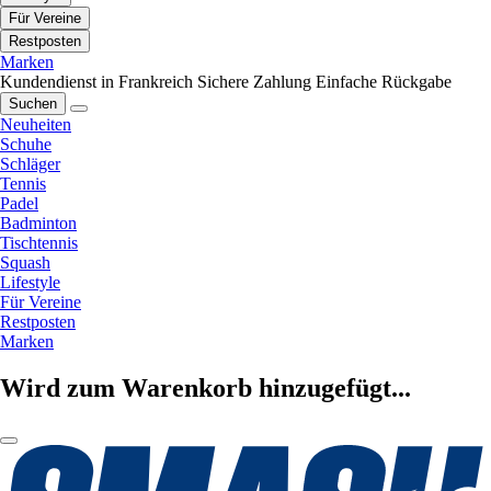
Für Vereine
Restposten
Marken
Kundendienst in Frankreich
Sichere Zahlung
Einfache Rückgabe
Suchen
Neuheiten
Schuhe
Schläger
Tennis
Padel
Badminton
Tischtennis
Squash
Lifestyle
Für Vereine
Restposten
Marken
Wird zum Warenkorb hinzugefügt...