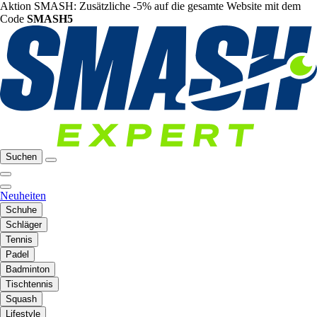
Aktion SMASH: Zusätzliche -5% auf die gesamte Website mit dem
Code
SMASH5
Suchen
Neuheiten
Schuhe
Schläger
Tennis
Padel
Badminton
Tischtennis
Squash
Lifestyle