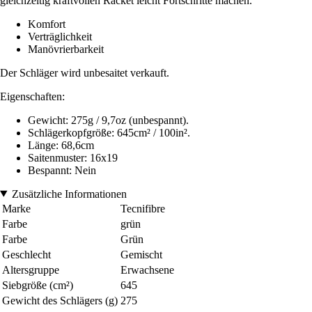
gleichzeitig kraftvollen Racket leicht Fortschritte machen.
Komfort
Verträglichkeit
Manövrierbarkeit
Der Schläger wird unbesaitet verkauft.
Eigenschaften:
Gewicht: 275g / 9,7oz (unbespannt).
Schlägerkopfgröße: 645cm² / 100in².
Länge: 68,6cm
Saitenmuster: 16x19
Bespannt: Nein
Zusätzliche Informationen
Marke
Tecnifibre
Farbe
grün
Farbe
Grün
Geschlecht
Gemischt
Altersgruppe
Erwachsene
Siebgröße (cm²)
645
Gewicht des Schlägers (g)
275