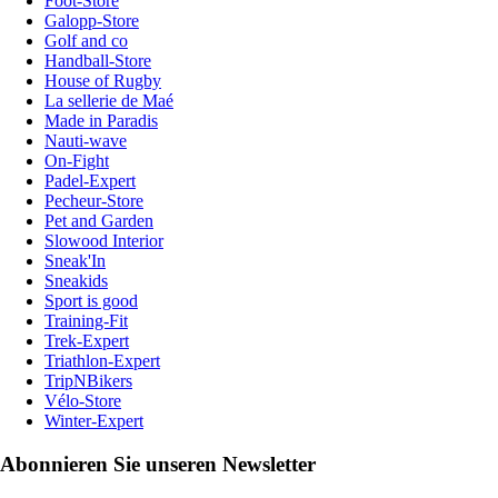
Foot-Store
Galopp-Store
Golf and co
Handball-Store
House of Rugby
La sellerie de Maé
Made in Paradis
Nauti-wave
On-Fight
Padel-Expert
Pecheur-Store
Pet and Garden
Slowood Interior
Sneak'In
Sneakids
Sport is good
Training-Fit
Trek-Expert
Triathlon-Expert
TripNBikers
Vélo-Store
Winter-Expert
Abonnieren Sie unseren Newsletter