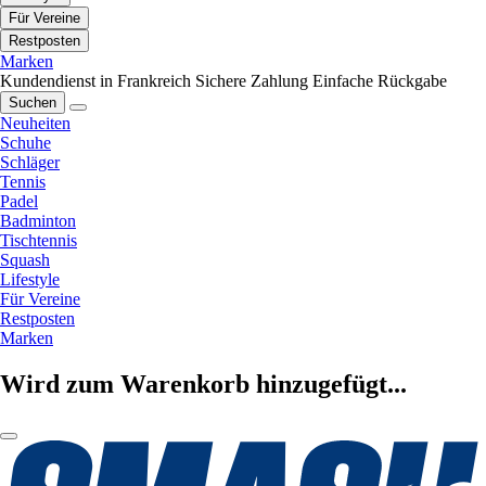
Für Vereine
Restposten
Marken
Kundendienst in Frankreich
Sichere Zahlung
Einfache Rückgabe
Suchen
Neuheiten
Schuhe
Schläger
Tennis
Padel
Badminton
Tischtennis
Squash
Lifestyle
Für Vereine
Restposten
Marken
Wird zum Warenkorb hinzugefügt...