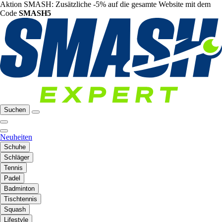
Aktion SMASH: Zusätzliche -5% auf die gesamte Website mit dem
Code
SMASH5
Suchen
Neuheiten
Schuhe
Schläger
Tennis
Padel
Badminton
Tischtennis
Squash
Lifestyle