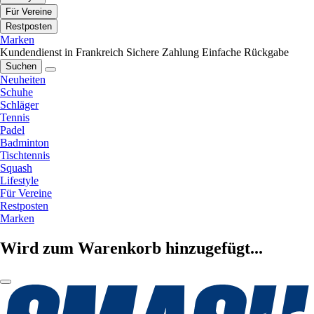
Für Vereine
Restposten
Marken
Kundendienst in Frankreich
Sichere Zahlung
Einfache Rückgabe
Suchen
Neuheiten
Schuhe
Schläger
Tennis
Padel
Badminton
Tischtennis
Squash
Lifestyle
Für Vereine
Restposten
Marken
Wird zum Warenkorb hinzugefügt...