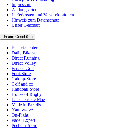
Impressum
Zahlungsarten
Lieferkosten und Versandoptionen
Hinweis zum Datenschutz
Unser Geschäft
Unsere Geschäfte
Basket-Center
Daily Bikers
Direct Running
Direct-Volley
Espace Golf
Foot-Store
Galopp-Store
Golf and co
Handball-Store
House of Rugby
La sellerie de Maé
Made in Paradis
Nauti-wave
On-Fight
Padel-Expert
Pecheur-Store