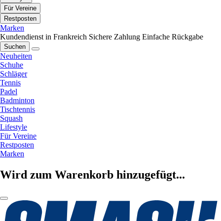
Für Vereine
Restposten
Marken
Kundendienst in Frankreich
Sichere Zahlung
Einfache Rückgabe
Suchen
Neuheiten
Schuhe
Schläger
Tennis
Padel
Badminton
Tischtennis
Squash
Lifestyle
Für Vereine
Restposten
Marken
Wird zum Warenkorb hinzugefügt...