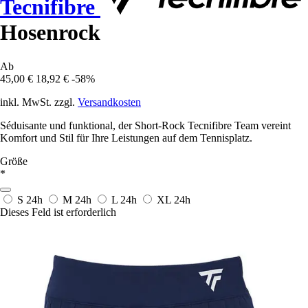
Tecnifibre
Hosenrock
Ab
45,00 €
18,92 €
-58%
inkl. MwSt. zzgl.
Versandkosten
Séduisante und funktional, der Short-Rock Tecnifibre Team vereint
Komfort und Stil für Ihre Leistungen auf dem Tennisplatz.
Größe
*
S
24h
M
24h
L
24h
XL
24h
Dieses Feld ist erforderlich