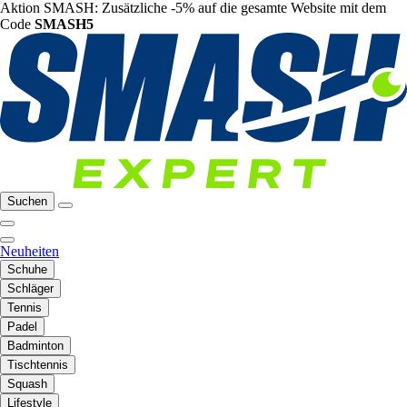
Aktion SMASH: Zusätzliche -5% auf die gesamte Website mit dem
Code
SMASH5
Suchen
Neuheiten
Schuhe
Schläger
Tennis
Padel
Badminton
Tischtennis
Squash
Lifestyle