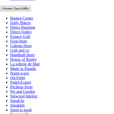
Unsere Geschäfte
Basket-Center
Daily Bikers
Direct Running
Direct-Volley
Espace Golf
Foot-Store
Galopp-Store
Golf and co
Handball-Store
House of Rugby
La sellerie de Maé
Made in Paradis
Nauti-wave
On-Fight
Padel-Expert
Pecheur-Store
Pet and Garden
Slowood Interior
Sneak'In
Sneakids
Sport is good