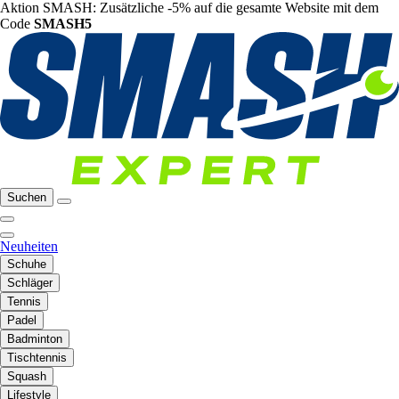
Aktion SMASH: Zusätzliche -5% auf die gesamte Website mit dem
Code
SMASH5
Suchen
Neuheiten
Schuhe
Schläger
Tennis
Padel
Badminton
Tischtennis
Squash
Lifestyle