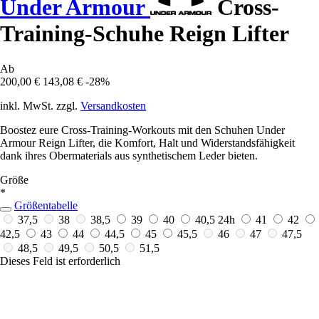
Under Armour
Cross-
Training-Schuhe Reign Lifter
Ab
200,00 €
143,08 €
-28%
inkl. MwSt. zzgl.
Versandkosten
Boostez eure Cross-Training-Workouts mit den Schuhen Under
Armour Reign Lifter, die Komfort, Halt und Widerstandsfähigkeit
dank ihres Obermaterials aus synthetischem Leder bieten.
Größe
*
Größentabelle
37,5
38
38,5
39
40
40,5
24h
41
42
42,5
43
44
44,5
45
45,5
46
47
47,5
48,5
49,5
50,5
51,5
Dieses Feld ist erforderlich