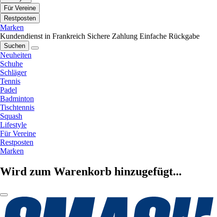
Für Vereine
Restposten
Marken
Kundendienst in Frankreich
Sichere Zahlung
Einfache Rückgabe
Suchen
Neuheiten
Schuhe
Schläger
Tennis
Padel
Badminton
Tischtennis
Squash
Lifestyle
Für Vereine
Restposten
Marken
Wird zum Warenkorb hinzugefügt...