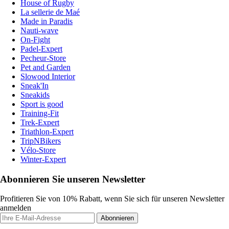
House of Rugby
La sellerie de Maé
Made in Paradis
Nauti-wave
On-Fight
Padel-Expert
Pecheur-Store
Pet and Garden
Slowood Interior
Sneak'In
Sneakids
Sport is good
Training-Fit
Trek-Expert
Triathlon-Expert
TripNBikers
Vélo-Store
Winter-Expert
Abonnieren Sie unseren Newsletter
Profitieren Sie von 10% Rabatt, wenn Sie sich für unseren Newsletter
anmelden
Abonnieren