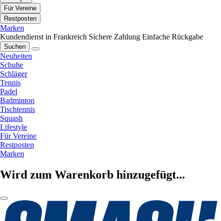
Für Vereine
Restposten
Marken
Kundendienst in Frankreich
Sichere Zahlung
Einfache Rückgabe
Suchen
Neuheiten
Schuhe
Schläger
Tennis
Padel
Badminton
Tischtennis
Squash
Lifestyle
Für Vereine
Restposten
Marken
Wird zum Warenkorb hinzugefügt...