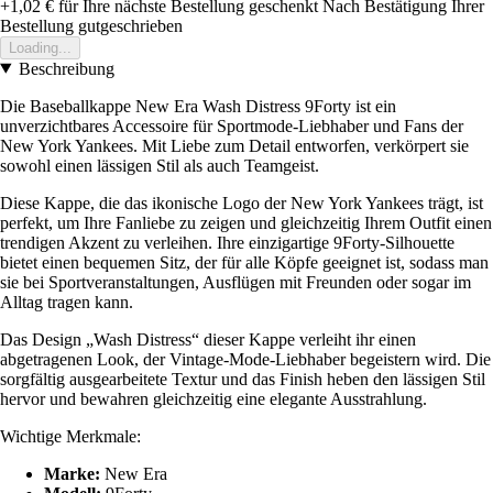
+1,02 €
für Ihre nächste Bestellung geschenkt
Nach Bestätigung Ihrer
Bestellung gutgeschrieben
Loading...
Beschreibung
Die Baseballkappe New Era Wash Distress 9Forty ist ein
unverzichtbares Accessoire für Sportmode-Liebhaber und Fans der
New York Yankees. Mit Liebe zum Detail entworfen, verkörpert sie
sowohl einen lässigen Stil als auch Teamgeist.
Diese Kappe, die das ikonische Logo der New York Yankees trägt, ist
perfekt, um Ihre Fanliebe zu zeigen und gleichzeitig Ihrem Outfit einen
trendigen Akzent zu verleihen. Ihre einzigartige 9Forty-Silhouette
bietet einen bequemen Sitz, der für alle Köpfe geeignet ist, sodass man
sie bei Sportveranstaltungen, Ausflügen mit Freunden oder sogar im
Alltag tragen kann.
Das Design „Wash Distress“ dieser Kappe verleiht ihr einen
abgetragenen Look, der Vintage-Mode-Liebhaber begeistern wird. Die
sorgfältig ausgearbeitete Textur und das Finish heben den lässigen Stil
hervor und bewahren gleichzeitig eine elegante Ausstrahlung.
Wichtige Merkmale:
Marke:
New Era