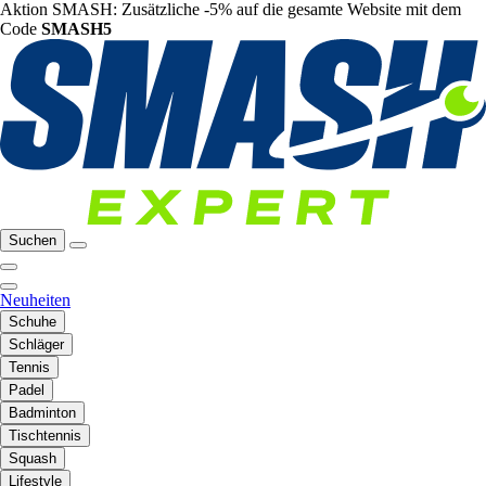
Aktion SMASH: Zusätzliche -5% auf die gesamte Website mit dem
Code
SMASH5
Suchen
Neuheiten
Schuhe
Schläger
Tennis
Padel
Badminton
Tischtennis
Squash
Lifestyle