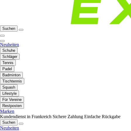
Suchen
Neuheiten
Schuhe
Schläger
Tennis
Padel
Badminton
Tischtennis
Squash
Lifestyle
Für Vereine
Restposten
Marken
Kundendienst in Frankreich
Sichere Zahlung
Einfache Rückgabe
Suchen
Neuheiten