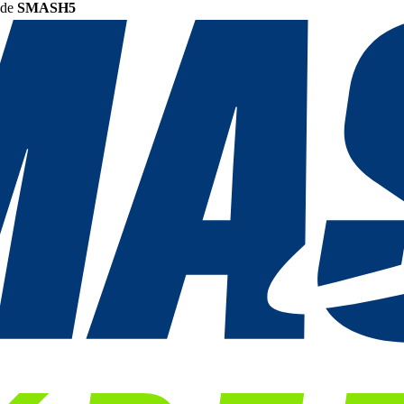
ode
SMASH5