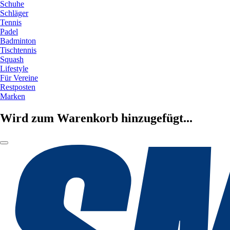
Schuhe
Schläger
Tennis
Padel
Badminton
Tischtennis
Squash
Lifestyle
Für Vereine
Restposten
Marken
Wird zum Warenkorb hinzugefügt...