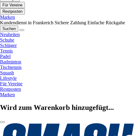
Für Vereine
Restposten
Marken
Kundendienst in Frankreich
Sichere Zahlung
Einfache Rückgabe
Suchen
Neuheiten
Schuhe
Schläger
Tennis
Padel
Badminton
Tischtennis
Squash
Lifestyle
Für Vereine
Restposten
Marken
Wird zum Warenkorb hinzugefügt...