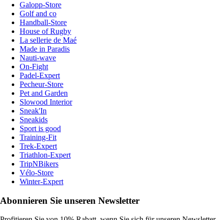
Galopp-Store
Golf and co
Handball-Store
House of Rugby
La sellerie de Maé
Made in Paradis
Nauti-wave
On-Fight
Padel-Expert
Pecheur-Store
Pet and Garden
Slowood Interior
Sneak'In
Sneakids
Sport is good
Training-Fit
Trek-Expert
Triathlon-Expert
TripNBikers
Vélo-Store
Winter-Expert
Abonnieren Sie unseren Newsletter
Profitieren Sie von 10% Rabatt, wenn Sie sich für unseren Newsletter