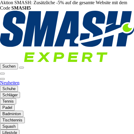
Aktion SMASH: Zusätzliche -5% auf die gesamte Website mit dem
Code
SMASH5
Suchen
Neuheiten
Schuhe
Schläger
Tennis
Padel
Badminton
Tischtennis
Squash
Lifestyle