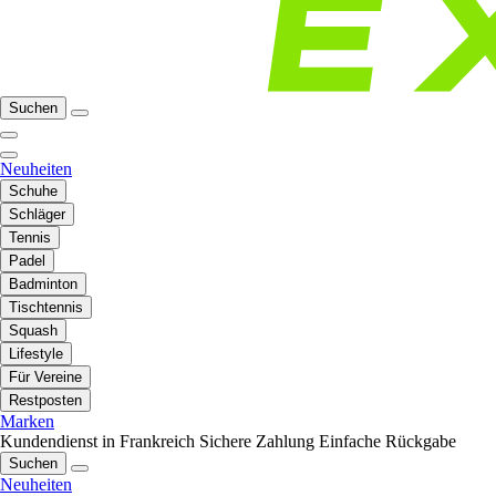
Suchen
Neuheiten
Schuhe
Schläger
Tennis
Padel
Badminton
Tischtennis
Squash
Lifestyle
Für Vereine
Restposten
Marken
Kundendienst in Frankreich
Sichere Zahlung
Einfache Rückgabe
Suchen
Neuheiten