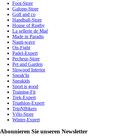
Foot-Store
Galopp-Store
Golf and co
Handball-Store
House of Rugby
La sellerie de Maé
Made in Paradis
Nauti-wave
On-Fight
Padel-Expert
Pecheur-Store
Pet and Garden
Slowood Interior
Sneak'In
Sneakids
Sport is good
Training-Fit
Trek-Expert
Triathlon-Expert
TripNBikers
Vélo-Store
Winter-Expert
Abonnieren Sie unseren Newsletter