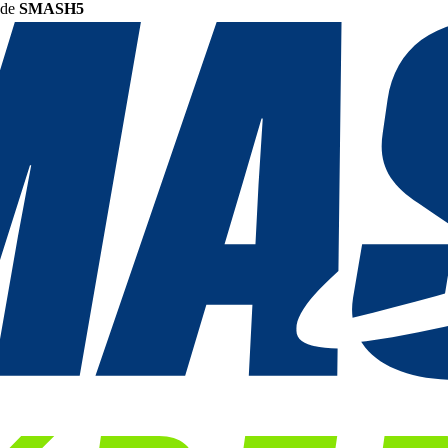
ode
SMASH5