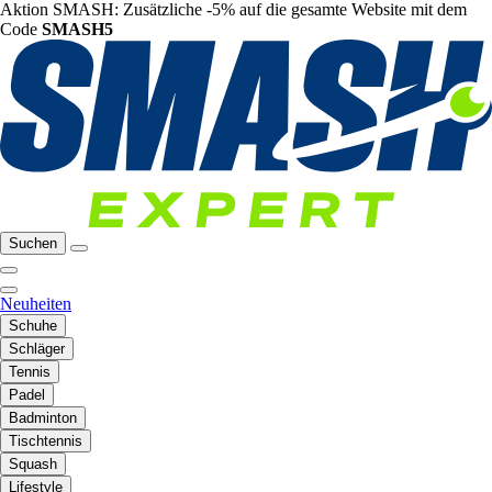
Aktion SMASH: Zusätzliche -5% auf die gesamte Website mit dem
Code
SMASH5
Suchen
Neuheiten
Schuhe
Schläger
Tennis
Padel
Badminton
Tischtennis
Squash
Lifestyle