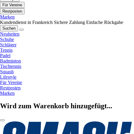
Für Vereine
Restposten
Marken
Kundendienst in Frankreich
Sichere Zahlung
Einfache Rückgabe
Suchen
Neuheiten
Schuhe
Schläger
Tennis
Padel
Badminton
Tischtennis
Squash
Lifestyle
Für Vereine
Restposten
Marken
Wird zum Warenkorb hinzugefügt...