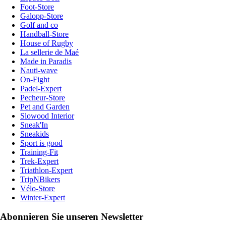
Foot-Store
Galopp-Store
Golf and co
Handball-Store
House of Rugby
La sellerie de Maé
Made in Paradis
Nauti-wave
On-Fight
Padel-Expert
Pecheur-Store
Pet and Garden
Slowood Interior
Sneak'In
Sneakids
Sport is good
Training-Fit
Trek-Expert
Triathlon-Expert
TripNBikers
Vélo-Store
Winter-Expert
Abonnieren Sie unseren Newsletter