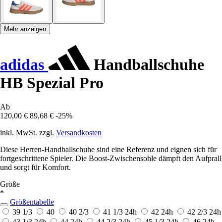
Mehr anzeigen
adidas
Handballschuhe
HB Spezial Pro
Ab
120,00 €
89,68 €
-25%
inkl. MwSt. zzgl.
Versandkosten
Diese Herren-Handballschuhe sind eine Referenz und eignen sich für
fortgeschrittene Spieler. Die Boost-Zwischensohle dämpft den Aufprall
und sorgt für Komfort.
Größe
*
Größentabelle
39 1/3
40
40 2/3
41 1/3
24h
42
24h
42 2/3
24h
43 1/3
24h
44
24h
44 2/3
24h
45 1/3
24h
46
24h