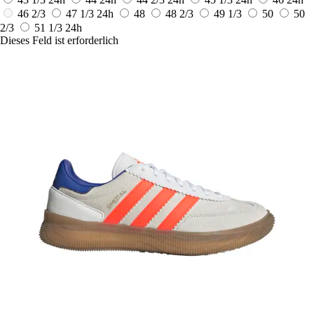
46 2/3
47 1/3
24h
48
48 2/3
49 1/3
50
50
2/3
51 1/3
24h
Dieses Feld ist erforderlich