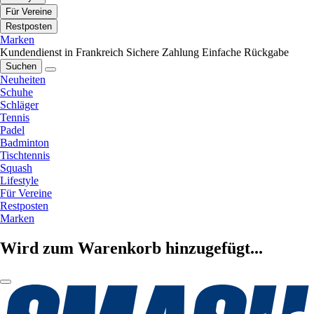
Für Vereine
Restposten
Marken
Kundendienst in Frankreich
Sichere Zahlung
Einfache Rückgabe
Suchen
Neuheiten
Schuhe
Schläger
Tennis
Padel
Badminton
Tischtennis
Squash
Lifestyle
Für Vereine
Restposten
Marken
Wird zum Warenkorb hinzugefügt...