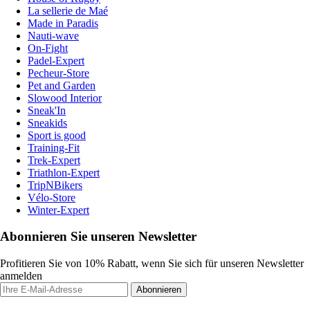
La sellerie de Maé
Made in Paradis
Nauti-wave
On-Fight
Padel-Expert
Pecheur-Store
Pet and Garden
Slowood Interior
Sneak'In
Sneakids
Sport is good
Training-Fit
Trek-Expert
Triathlon-Expert
TripNBikers
Vélo-Store
Winter-Expert
Abonnieren Sie unseren Newsletter
Profitieren Sie von 10% Rabatt, wenn Sie sich für unseren Newsletter
anmelden
Abonnieren