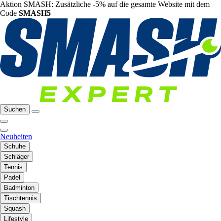
Aktion SMASH: Zusätzliche -5% auf die gesamte Website mit dem
Code
SMASH5
Suchen
Neuheiten
Schuhe
Schläger
Tennis
Padel
Badminton
Tischtennis
Squash
Lifestyle