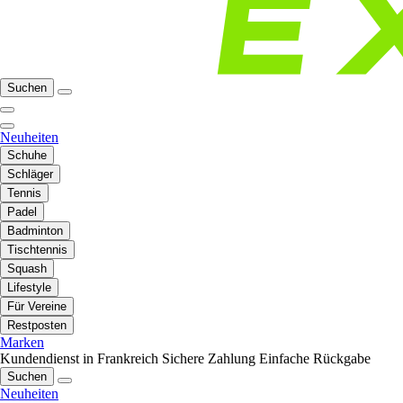
Suchen
Neuheiten
Schuhe
Schläger
Tennis
Padel
Badminton
Tischtennis
Squash
Lifestyle
Für Vereine
Restposten
Marken
Kundendienst in Frankreich
Sichere Zahlung
Einfache Rückgabe
Suchen
Neuheiten