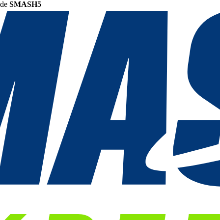
ode
SMASH5