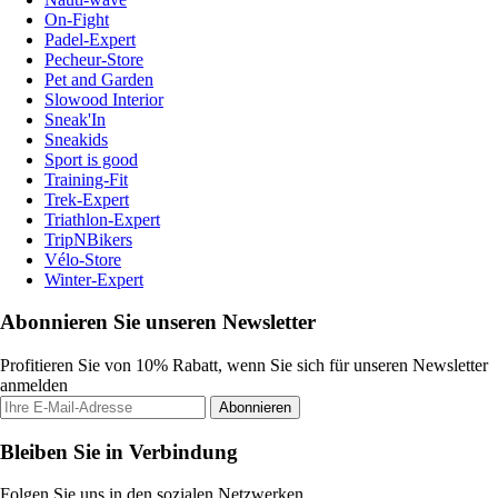
On-Fight
Padel-Expert
Pecheur-Store
Pet and Garden
Slowood Interior
Sneak'In
Sneakids
Sport is good
Training-Fit
Trek-Expert
Triathlon-Expert
TripNBikers
Vélo-Store
Winter-Expert
Abonnieren Sie unseren Newsletter
Profitieren Sie von 10% Rabatt, wenn Sie sich für unseren Newsletter
anmelden
Abonnieren
Bleiben Sie in Verbindung
Folgen Sie uns in den sozialen Netzwerken