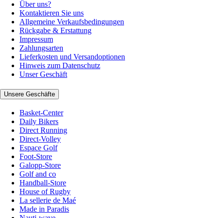
Über uns?
Kontaktieren Sie uns
Allgemeine Verkaufsbedingungen
Rückgabe & Erstattung
Impressum
Zahlungsarten
Lieferkosten und Versandoptionen
Hinweis zum Datenschutz
Unser Geschäft
Unsere Geschäfte
Basket-Center
Daily Bikers
Direct Running
Direct-Volley
Espace Golf
Foot-Store
Galopp-Store
Golf and co
Handball-Store
House of Rugby
La sellerie de Maé
Made in Paradis
Nauti-wave