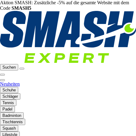
Aktion SMASH: Zusätzliche -5% auf die gesamte Website mit dem
Code
SMASH5
Suchen
Neuheiten
Schuhe
Schläger
Tennis
Padel
Badminton
Tischtennis
Squash
Lifestyle