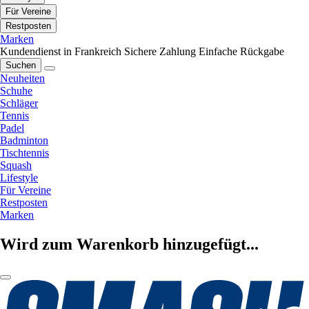
Für Vereine
Restposten
Marken
Kundendienst in Frankreich
Sichere Zahlung
Einfache Rückgabe
Suchen
Neuheiten
Schuhe
Schläger
Tennis
Padel
Badminton
Tischtennis
Squash
Lifestyle
Für Vereine
Restposten
Marken
Wird zum Warenkorb hinzugefügt...