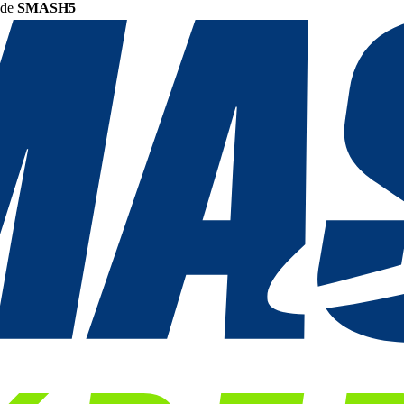
ode
SMASH5