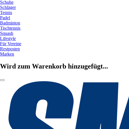
Schuhe
Schläger
Tennis
Padel
Badminton
Tischtennis
Squash
Lifestyle
Für Vereine
Restposten
Marken
Wird zum Warenkorb hinzugefügt...