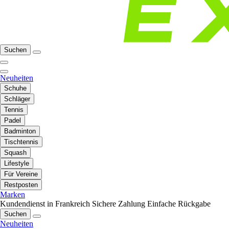
Suchen
Neuheiten
Schuhe
Schläger
Tennis
Padel
Badminton
Tischtennis
Squash
Lifestyle
Für Vereine
Restposten
Marken
Kundendienst in Frankreich
Sichere Zahlung
Einfache Rückgabe
Suchen
Neuheiten