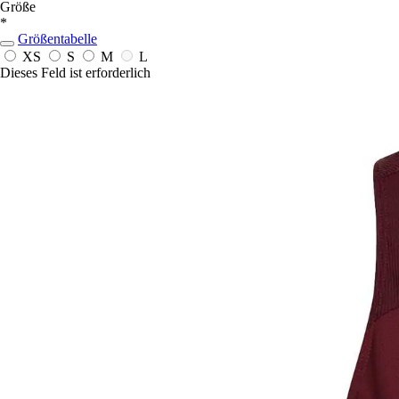
Größe
*
Größentabelle
XS
S
M
L
Dieses Feld ist erforderlich