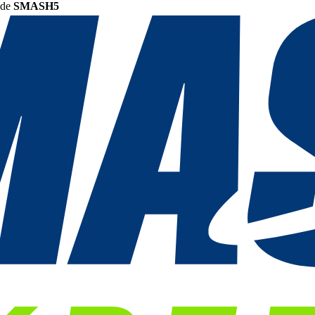
ode
SMASH5