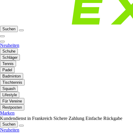
Suchen
Neuheiten
Schuhe
Schläger
Tennis
Padel
Badminton
Tischtennis
Squash
Lifestyle
Für Vereine
Restposten
Marken
Kundendienst in Frankreich
Sichere Zahlung
Einfache Rückgabe
Suchen
Neuheiten