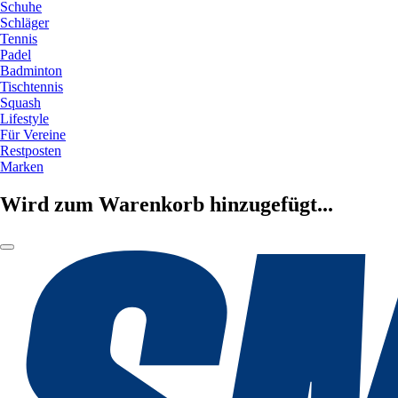
Schuhe
Schläger
Tennis
Padel
Badminton
Tischtennis
Squash
Lifestyle
Für Vereine
Restposten
Marken
Wird zum Warenkorb hinzugefügt...