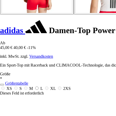
adidas
Damen-Top Power
Ab
45,00 €
40,00 €
-11%
inkl. MwSt. zzgl.
Versandkosten
Ein Sport-Top mit Racerback und CLIMACOOL-Technologie, das dich kühl 
Größe
*
Größentabelle
XS
S
M
L
XL
2XS
Dieses Feld ist erforderlich