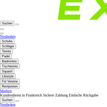
Suchen
Neuheiten
Schuhe
Schläger
Tennis
Padel
Badminton
Tischtennis
Squash
Lifestyle
Für Vereine
Restposten
Marken
Kundendienst in Frankreich
Sichere Zahlung
Einfache Rückgabe
Suchen
Neuheiten