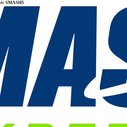
ode
SMASH5