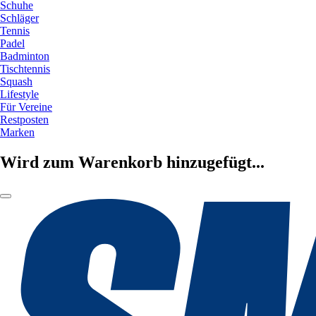
Schuhe
Schläger
Tennis
Padel
Badminton
Tischtennis
Squash
Lifestyle
Für Vereine
Restposten
Marken
Wird zum Warenkorb hinzugefügt...