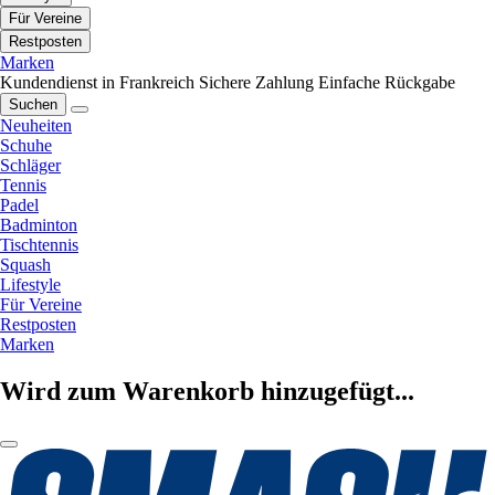
Für Vereine
Restposten
Marken
Kundendienst in Frankreich
Sichere Zahlung
Einfache Rückgabe
Suchen
Neuheiten
Schuhe
Schläger
Tennis
Padel
Badminton
Tischtennis
Squash
Lifestyle
Für Vereine
Restposten
Marken
Wird zum Warenkorb hinzugefügt...