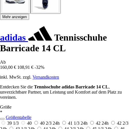
Mehr anzeigen
adidas
Tennisschuhe
Barricade 14 CL
Ab
160,00 €
108,91 €
-32%
inkl. MwSt. zzgl.
Versandkosten
Entdecken Sie die
Tennisschuhe adidas Barricade 14 CL
,
unverzichtbare Partner, um Leistung und Komfort auf dem Platz zu
vereinen.
Größe
*
Größentabelle
39 1/3
40
40 2/3
24h
41 1/3
24h
42
24h
42 2/3
24h
43 1/3
24h
44
24h
44 2/3
24h
45 1/3
24h
46