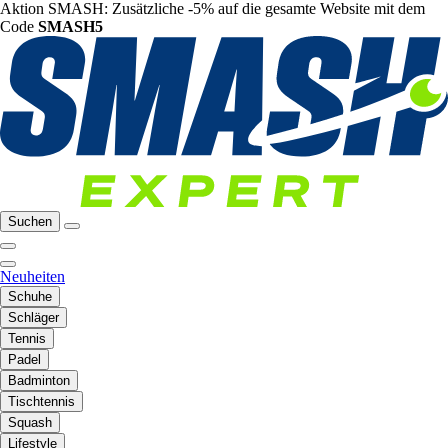
Aktion SMASH: Zusätzliche -5% auf die gesamte Website mit dem
Code
SMASH5
Suchen
Neuheiten
Schuhe
Schläger
Tennis
Padel
Badminton
Tischtennis
Squash
Lifestyle