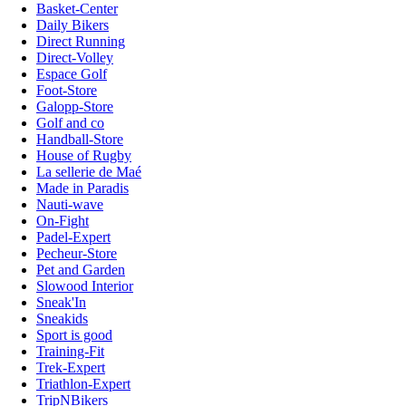
Basket-Center
Daily Bikers
Direct Running
Direct-Volley
Espace Golf
Foot-Store
Galopp-Store
Golf and co
Handball-Store
House of Rugby
La sellerie de Maé
Made in Paradis
Nauti-wave
On-Fight
Padel-Expert
Pecheur-Store
Pet and Garden
Slowood Interior
Sneak'In
Sneakids
Sport is good
Training-Fit
Trek-Expert
Triathlon-Expert
TripNBikers