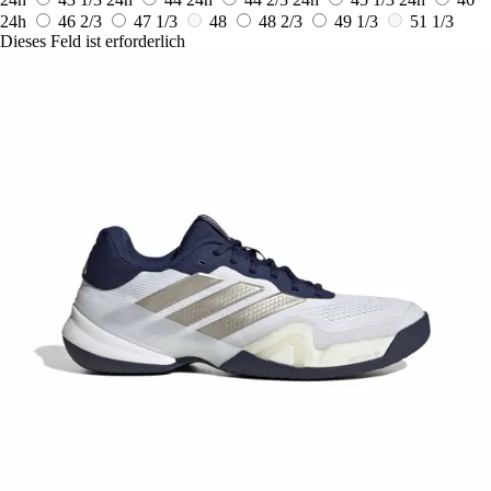
24h
46 2/3
47 1/3
48
48 2/3
49 1/3
51 1/3
Dieses Feld ist erforderlich