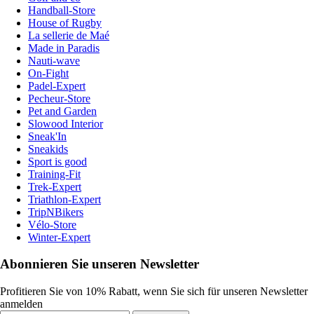
Handball-Store
House of Rugby
La sellerie de Maé
Made in Paradis
Nauti-wave
On-Fight
Padel-Expert
Pecheur-Store
Pet and Garden
Slowood Interior
Sneak'In
Sneakids
Sport is good
Training-Fit
Trek-Expert
Triathlon-Expert
TripNBikers
Vélo-Store
Winter-Expert
Abonnieren Sie unseren Newsletter
Profitieren Sie von 10% Rabatt, wenn Sie sich für unseren Newsletter
anmelden