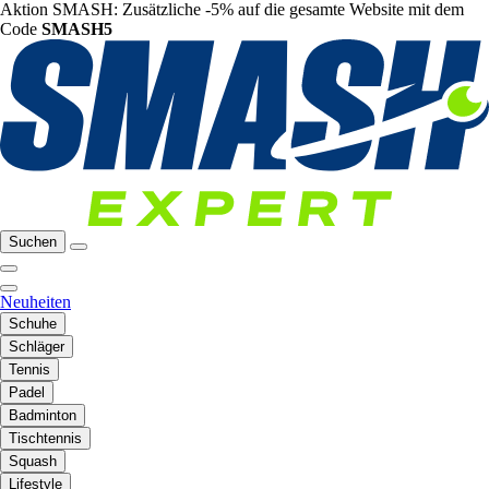
Aktion SMASH: Zusätzliche -5% auf die gesamte Website mit dem
Code
SMASH5
Suchen
Neuheiten
Schuhe
Schläger
Tennis
Padel
Badminton
Tischtennis
Squash
Lifestyle