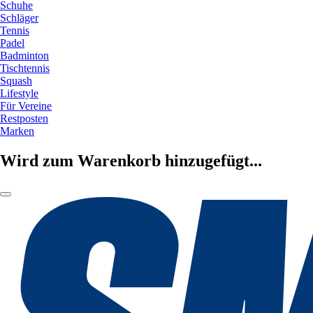
Schuhe
Schläger
Tennis
Padel
Badminton
Tischtennis
Squash
Lifestyle
Für Vereine
Restposten
Marken
Wird zum Warenkorb hinzugefügt...