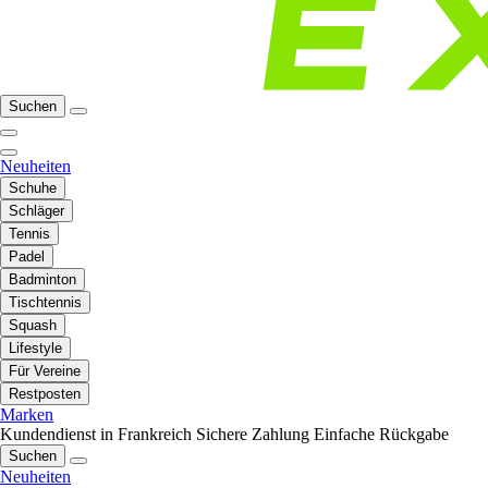
Suchen
Neuheiten
Schuhe
Schläger
Tennis
Padel
Badminton
Tischtennis
Squash
Lifestyle
Für Vereine
Restposten
Marken
Kundendienst in Frankreich
Sichere Zahlung
Einfache Rückgabe
Suchen
Neuheiten