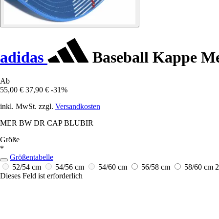
adidas
Baseball Kappe Me
Ab
55,00 €
37,90 €
-31%
inkl. MwSt. zzgl.
Versandkosten
MER BW DR CAP BLUBIR
Größe
*
Größentabelle
52/54 cm
54/56 cm
54/60 cm
56/58 cm
58/60 cm
2
Dieses Feld ist erforderlich