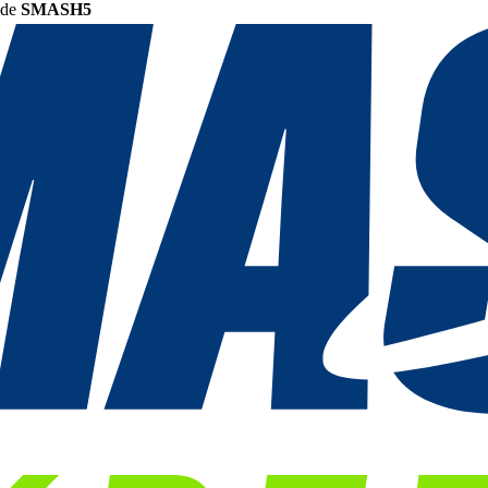
ode
SMASH5