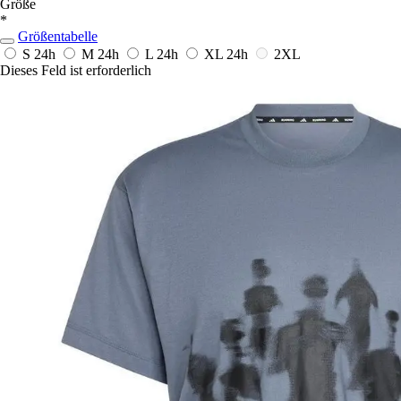
Größe
*
Größentabelle
S
24h
M
24h
L
24h
XL
24h
2XL
Dieses Feld ist erforderlich