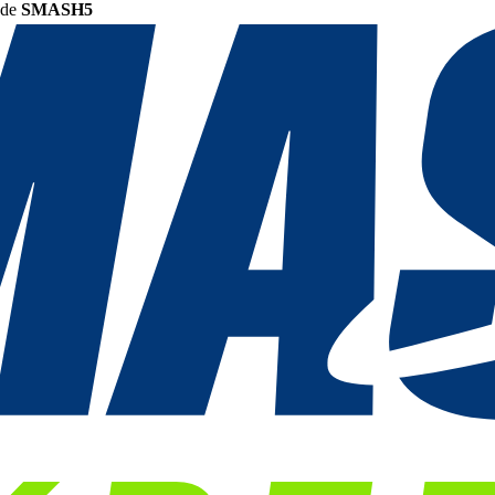
ode
SMASH5