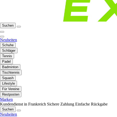
Suchen
Neuheiten
Schuhe
Schläger
Tennis
Padel
Badminton
Tischtennis
Squash
Lifestyle
Für Vereine
Restposten
Marken
Kundendienst in Frankreich
Sichere Zahlung
Einfache Rückgabe
Suchen
Neuheiten