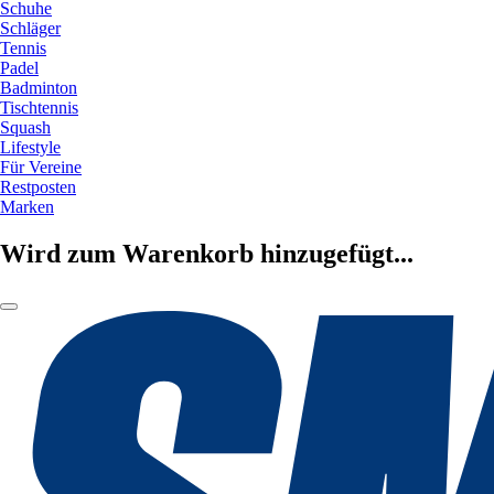
Schuhe
Schläger
Tennis
Padel
Badminton
Tischtennis
Squash
Lifestyle
Für Vereine
Restposten
Marken
Wird zum Warenkorb hinzugefügt...