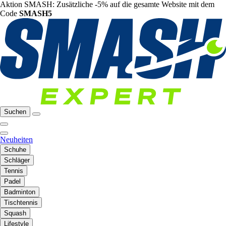
Aktion SMASH: Zusätzliche -5% auf die gesamte Website mit dem
Code
SMASH5
Suchen
Neuheiten
Schuhe
Schläger
Tennis
Padel
Badminton
Tischtennis
Squash
Lifestyle