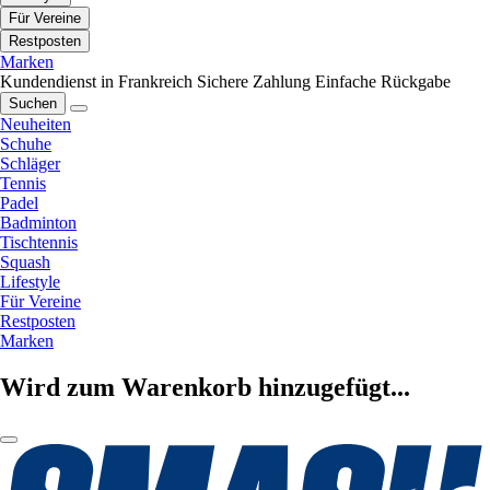
Für Vereine
Restposten
Marken
Kundendienst in Frankreich
Sichere Zahlung
Einfache Rückgabe
Suchen
Neuheiten
Schuhe
Schläger
Tennis
Padel
Badminton
Tischtennis
Squash
Lifestyle
Für Vereine
Restposten
Marken
Wird zum Warenkorb hinzugefügt...