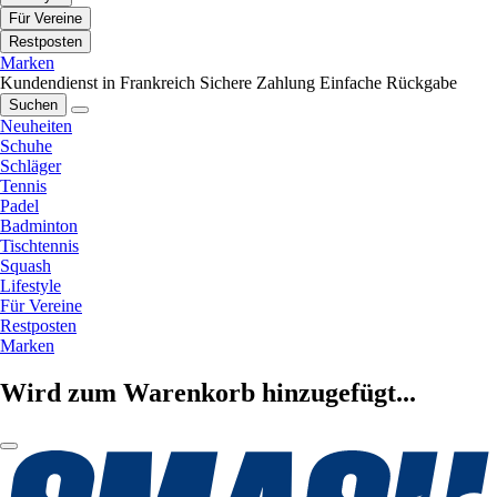
Für Vereine
Restposten
Marken
Kundendienst in Frankreich
Sichere Zahlung
Einfache Rückgabe
Suchen
Neuheiten
Schuhe
Schläger
Tennis
Padel
Badminton
Tischtennis
Squash
Lifestyle
Für Vereine
Restposten
Marken
Wird zum Warenkorb hinzugefügt...