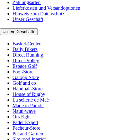
Zahlungsarten
Lieferkosten und Versandoptionen
Hinweis zum Datenschutz
Unser Geschäft
Unsere Geschäfte
Basket-Center
Daily Bikers
Direct Running
Direct-Volley
Espace Golf
Foot-Store
Galopp-Store
Golf and co
Handball-Store
House of Rugby
La sellerie de Maé
Made in Paradis
Nauti-wave
On-Fight
Padel-Expert
Pecheur-Store
Pet and Garden
Slowood Interior