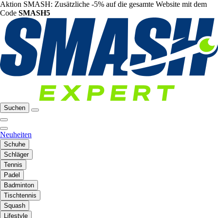
Aktion SMASH: Zusätzliche -5% auf die gesamte Website mit dem
Code
SMASH5
Suchen
Neuheiten
Schuhe
Schläger
Tennis
Padel
Badminton
Tischtennis
Squash
Lifestyle